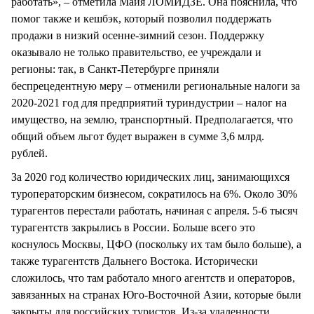
работать», – отметила Майя ЛОМИДЗЕ. Она пояснила, что
помог также и кешбэк, который позволил поддержать
продажи в низкий осенне-зимний сезон. Поддержку
оказывало не только правительство, ее учреждали и
регионы: так, в Санкт-Петербурге приняли
беспрецедентную меру – отменили региональные налоги за
2020-2021 год для предприятий туриндустрии – налог на
имущество, на землю, транспортный. Предполагается, что
общий объем льгот будет выражен в сумме 3,6 млрд.
рублей.
За 2020 год количество юридических лиц, занимающихся
туроператорским бизнесом, сократилось на 6%. Около 30%
турагентов перестали работать, начиная с апреля. 5-6 тысяч
турагентств закрылись в России. Больше всего это
коснулось Москвы, ЦФО (поскольку их там было больше), а
также турагентств Дальнего Востока. Исторически
сложилось, что там работало много агентств и операторов,
завязанных на странах Юго-Восточной Азии, которые были
закрыты для российских туристов. Из-за удаленности