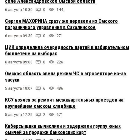
селе Александровское Омской области
6 августа 10:30
0
144
Сергея МАХОРИНА сразу же перевели из Омского
пограничного управления в Сахалинское
6 августа 09:30
0
271
ЦИК определила очередность партий в избирательном
бюллетене на выборах
6 августа 09:00
0
226
Омская область ввела режим ЧС в агросекторе из-за
засухи
5 августа 18:07
6
486
КСУ взялся за ремонт межквартальных проездов на
крупнейшем омском кладбище
5 августа 17:25
2
671
Киберсыщики вычислили и задержали группу юных
омичей за продажи банковских карт