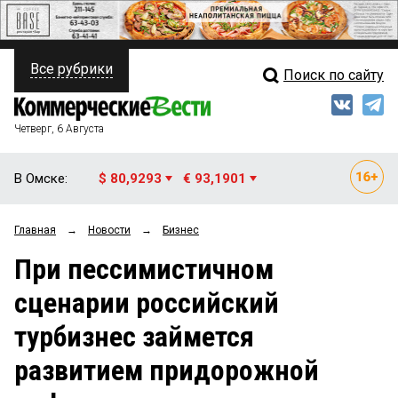
Все рубрики
Поиск по сайту
ПОЛИТИКА
Свежий выпуск
Медиа
ФИНАНСЫ
Четверг, 6 Августа
Кто есть кто
НЕДВИЖИМОСТЬ
В Омске:
$ 80,9293
€ 93,1901
Интервью
БИЗНЕС
Главная
→
Новости
→
Бизнес
Мнения
ОБЩЕСТВО
При пессимистичном
Рейтинги
ЗАКОН
сценарии российский
Блоги
НОВОСТИ КОМПАНИЙ
турбизнес займется
Архив
ПРОИСШЕСТВИЯ
развитием придорожной