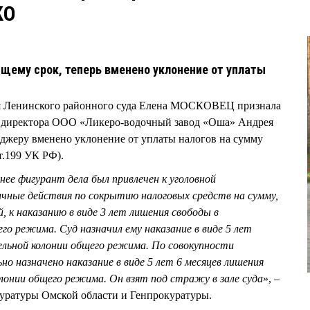
КО
ему срок, теперь вменено уклонение от уплаты
еля Ленинского районного суда Елена МОСКОВЕЦ признала
 директора ООО «Ликеро-водочный завод «Оша» Андрея
жеру вменено уклонение от уплаты налогов на сумму
ст.199 УК РФ).
ее фигурант дела был привлечен к уголовной
чные действия по сокрытию налоговых средств на сумму,
 к наказанию в виде 3 лет лишения свободы в
го режима. Суд назначил ему наказание в виде 5 лет
ельной колонии общего режима. По совокупности
но назначено наказание в виде 5 лет 6 месяцев лишения
лонии общего режима. Он взят под стражу в зале суда
», –
уратуры Омской области и Генпрокуратуры.