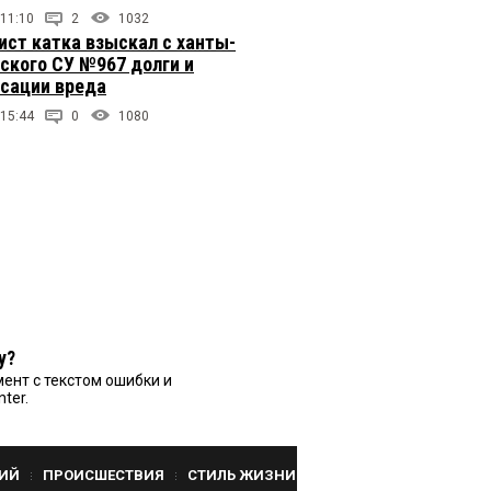
 11:10
2
1032
ст катка взыскал с ханты-
ского СУ №967 долги и
сации вреда
 15:44
0
1080
у?
ент с текстом ошибки и
nter.
ИЙ
ПРОИСШЕСТВИЯ
СТИЛЬ ЖИЗНИ