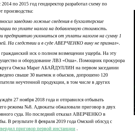
 с 2014 по 2015 год гендиректор разработал схему по
т производства:
носил заведомо ложные сведения в бухгалтерские
рации по уплате налога на добавленную стоимость.
ли предприятию уклониться от уплаты налогов на сумму 1
лей. На следствии и в суде АВЕРЧЕНКО вину не признал
».
н гражданский иск о полном возмещении ущерба. На эту
мущество и оборудование ЛВЗ «Оша». Помощник прокурора
округа Омска Марат АБАЙДУЛЛИН на первом заседании
роведено свыше 30 выемок и обысков, допрошено 120
упатели неучтенной продукции, в том числе в других
ён 27 ноября 2018 года и отправился отбывать
его режима №8. Адвокаты обжаловали приговор в двух
овного суда. Но последний отказал АВЕРЧЕНКО в
ы. В результате 8 февраля 2019 года Омский облсуд с
твердил приговор первой инстанции
.