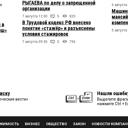
РЫГАЕВА по делу о запрещенной
я
6 августа
организации
Машини
мансий
7 августа 12:00
5
820
В Трудовой кодекс РФ внесено
компен
 в
понятие «стажёр» и разъяснены
рш»
5 августа
условия стажировок
7 августа 09:30
0
756
иску
Нашли ошибк
рческие вести»
Выделите фрагм
нажмите Ctrl + E
ЖИМОСТЬ
БИЗНЕС
ОБЩЕСТВО
ЗАКОН
НОВОСТИ КОМПАН