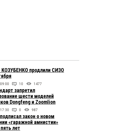
 КОЗУБЕНКО продлили СИЗО
тября
 09:00
10
1477
ндарт запретил
зование шести моделей
иков Dongfeng и Zoomlion
 17:30
0
987
подписал закон о новом
нии «гаражной амнистии»
 пять лет