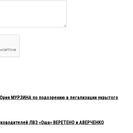
лизм судей, налоговиков и прокурора нисколько не помешал
посадили ни за что. Видимо, чтобы не мешал по частям
вать. Кстати, на БК55 критические комментарии в адрес
органов не публикуют)
 нагибать всех, кто жаловался через «КВ». Это
. показательно?!
Юрия МУРЗИНА по подозрению в легализации укрытого
руководителей ЛВЗ «Оша» ВЕРЕТЕНО и АВЕРЧЕНКО