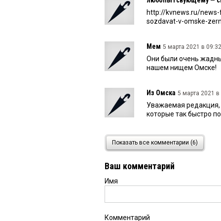
http://kvnews.ru/news
sozdavat-v-omske-zerno
Мем
5 марта 2021 в 09:32
Они были очень жадным
нашем нищем Омске!
Из Омска
5 марта 2021 в 
Уважаемая редакция, 
которые так быстро по
Любопытствующий
5 м
Показать все комментарии (6)
Напомню публикацию в
2020/omskie-alkogolny
Ваш комментарий
sibiri где рассказыва
Буркова и его соратни
Имя
здесь ЛК «Зерно Сиби
Иван
4 марта 2021 в 23:0
Комментарий