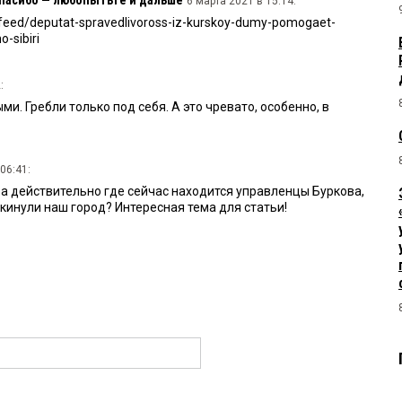
6 марта 2021 в 15:14:
-feed/deputat-spravedlivoross-iz-kurskoy-dumy-pomogaet-
-sibiri
:
и. Гребли только под себя. А это чревато, особенно, в
06:41:
а действительно где сейчас находится управленцы Буркова,
кинули наш город? Интересная тема для статьи!
арта 2021 в 06:22:
 Город55 https://gorod55.ru/news/economy/29-07-
e-zavody-osha-dostanutsya-figurantam-ugolovnogo-dela-zerna-
ется, что в эту историю с Ошей был замешан бывший советник
к по справедливой России Четвериков. Тот, кто создавал
ри»
5: