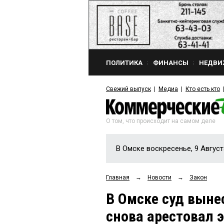
ПОЛИТИКА
ФИНАНСЫ
НЕДВИ
Свежий выпуск
Медиа
Кто есть кто
О том, что происходит на самом деле
В Омске воскресенье, 9 Август
Главная
→
Новости
→
Закон
В Омске суд выне
снова арестовал 