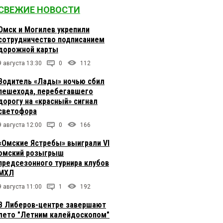
СВЕЖИЕ НОВОСТИ
Омск и Могилев укрепили
сотрудничество подписанием
дорожной карты
9 августа 13:30
0
112
Водитель «Лады» ночью сбил
пешехода, перебегавшего
дорогу на «красный» сигнал
светофора
9 августа 12:00
0
166
«Омские Ястребы» выиграли VI
омский розыгрыш
предсезонного турнира клубов
МХЛ
9 августа 11:00
1
192
В Либеров-центре завершают
лето "Летним калейдоскопом"