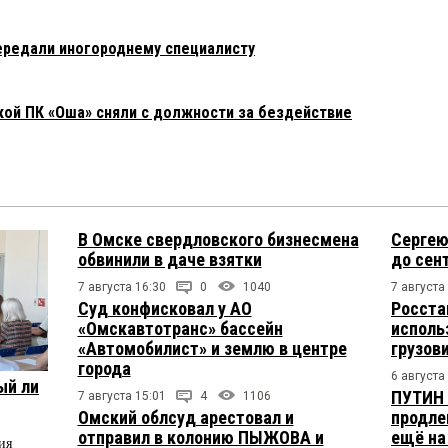
ередали иногороднему специалисту
ой ПК «Оша» сняли с должности за бездействие
В Омске свердловского бизнесмена
Сергею
обвинили в даче взятки
до сен
7 августа 16:30
0
1040
7 августа
Суд конфисковал у АО
Росста
«Омскавтотранс» бассейн
исполь
«Автомобилист» и землю в центре
грузов
города
6 августа
ый ли
ПУТИН 
7 августа 15:01
4
1106
Омский облсуд арестовал и
продле
отправил в колонию ПЫЖОВА и
ещё на
ия