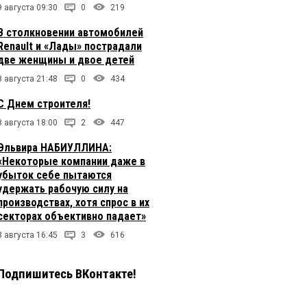
9 августа 09:30
0
219
В столкновении автомобилей
Renault и «Лады» пострадали
две женщины и двое детей
8 августа 21:48
0
434
С Днем строителя!
8 августа 18:00
2
447
Эльвира НАБИУЛЛИНА:
«Некоторые компании даже в
убыток себе пытаются
удержать рабочую силу на
производствах, хотя спрос в их
секторах объективно падает»
8 августа 16:45
3
616
Подпишитесь ВКонтакте!