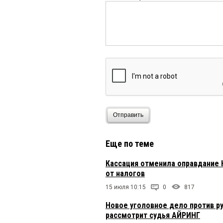
Полный непрофессиона
тому, чтобы человека 
предприятие растаски
наших доблестных гос
Про
4 марта 2021 в 18:39:
Похоже, в Омске стали
симптоматично... Или..
Отправить
Еще по теме
Кассация отменила оправдание 
от налогов
15 июля 10:15
0
817
Новое уголовное дело против 
рассмотрит судья АЙРИНГ