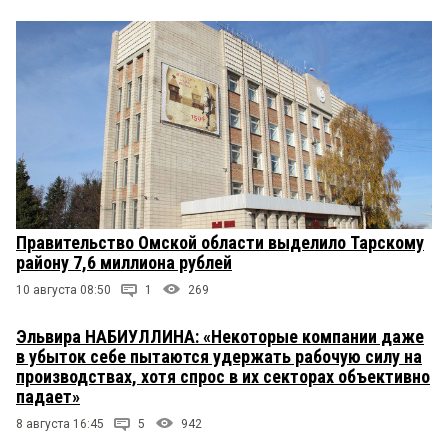
Правительство Омской области выделило Тарскому
району 7,6 миллиона рублей
10 августа 08:50
1
269
Эльвира НАБИУЛЛИНА: «Некоторые компании даже
в убыток себе пытаются удержать рабочую силу на
производствах, хотя спрос в их секторах объективно
падает»
8 августа 16:45
5
942