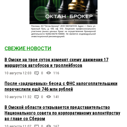
СВЕЖИЕ НОВОСТИ
В Омске на трое суток изменят схему движения 17
маршрутов автобусов и троллейбусов
10 августа 12:03
0
116
После «задушевных» бесед с ФНС налогоплательщики
перечислили ещё 746 млн рублей
10 августа 11:32
0
141
В Омской области открывается представительство
Национального совета по корпоративному волонтёрству
во главе со Сбером
10 августа 11:07
0
167