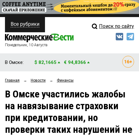
Все рубрики
Поиск по сайту
ПОЛИТИКА
Свежий выпуск
Медиа
ФИНАНСЫ
Понедельник, 10 Августа
Кто есть кто
НЕДВИЖИМОСТЬ
В Омске:
$ 82,1665
€ 94,8366
Интервью
БИЗНЕС
Главная
→
Новости
→
Финансы
Мнения
ОБЩЕСТВО
В Омске участились жалобы
Рейтинги
ЗАКОН
на навязывание страховки
Блоги
НОВОСТИ КОМПАНИЙ
при кредитовании, но
Архив
ПРОИСШЕСТВИЯ
проверки таких нарушений не