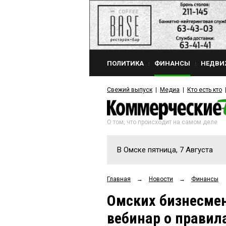
ПОЛИТИКА
ФИНАНСЫ
НЕДВИ
Свежий выпуск
Медиа
Кто есть кто
О том, что происходит на самом деле
В Омске пятница, 7 Августа
Главная
→
Новости
→
Финансы
Омских бизнесме
вебинар о правил