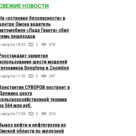
СВЕЖИЕ НОВОСТИ
На «островке безопасности» в
центре Омска водитель
автомобиля «Лада Гранта» сбил
семь пешеходов
6 августа 18:02
2
578
Росстандарт запретил
использование шести моделей
грузовиков Dongfeng и Zoomlion
6 августа 17:30
0
297
Константин СУВОРОВ построит в
Дружино центр
сельскохозяйственной техники
за 564 млн руб.
6 августа 17:05
2
374
Вывоз нефти и нефтегрузов из
Омской области по железной