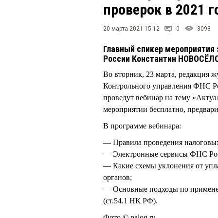
проверок в 2021 г
20 марта 2021 15:12
0
3093
Главный спикер мероприятия
России Константин НОВОСЁЛ
Во вторник, 23 марта, редакция 
Контрольного управления ФНС Р
проведут вебинар на тему «Актуа
мероприятии бесплатно, предвар
В программе вебинара:
— Правила проведения налоговых
— Электронные сервисы ФНС Рос
— Какие схемы уклонения от упл
органов;
— Основные подходы по применен
(ст.54.1 НК РФ).
Фото © nalog.ru