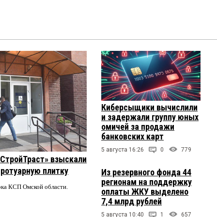
Киберсыщики вычислили
и задержали группу юных
омичей за продажи
банковских карт
5 августа 16:26
0
779
 «СтройТраст» взыскали
 тротуарную плитку
Из резервного фонда 44
регионам на поддержку
ерка КСП Омской области.
оплаты ЖКУ выделено
7,4 млрд рублей
5 августа 10:40
1
657