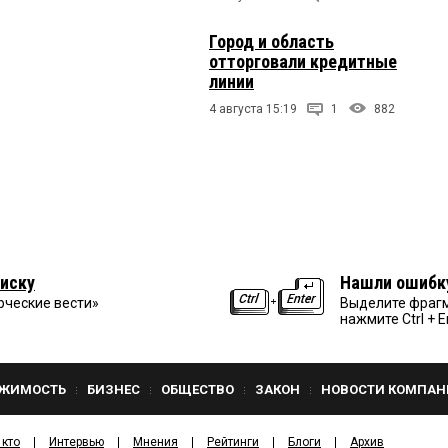
Город и область
отторговали кредитные
линии
4 августа 15:19
1
882
иску
Нашли ошибк
рческие вести»
Выделите фрагм
нажмите Ctrl + E
ЖИМОСТЬ
БИЗНЕС
ОБЩЕСТВО
ЗАКОН
НОВОСТИ КОМПАН
 кто
Интервью
Мнения
Рейтинги
Блоги
Архив