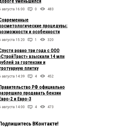
дороге уменьшился
6 августа 16:00
0
483
Современные
косметологические процедуры:
возможности и особенности
6 августа 15:20
1
320
Спустя ровно три года с ООО
«СтройТраст» взыскали 14 млн
рублей за гортензии и
тротуарную плитку
6 августа 14:39
4
452
Правительство РФ официально
разрешило продавать бензин
Евро-2 и Евро-3
6 августа 14:00
4
473
Подпишитесь ВКонтакте!