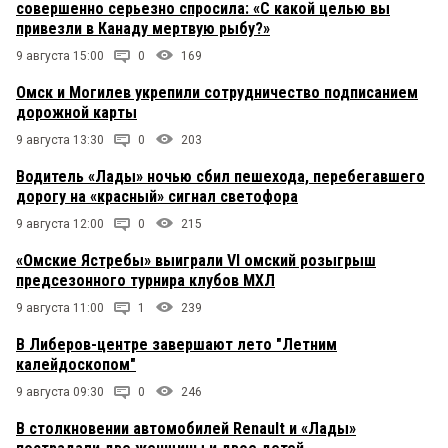
совершенно серьезно спросила: «С какой целью вы
привезли в Канаду мертвую рыбу?»
9 августа 15:00
0
169
Омск и Могилев укрепили сотрудничество подписанием
дорожной карты
9 августа 13:30
0
203
Водитель «Лады» ночью сбил пешехода, перебегавшего
дорогу на «красный» сигнал светофора
9 августа 12:00
0
215
«Омские Ястребы» выиграли VI омский розыгрыш
предсезонного турнира клубов МХЛ
9 августа 11:00
1
239
В Либеров-центре завершают лето "Летним
калейдоскопом"
9 августа 09:30
0
246
В столкновении автомобилей Renault и «Лады»