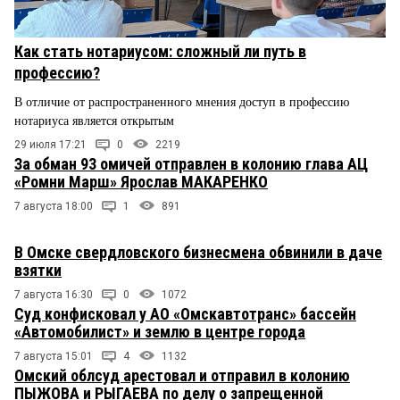
Как стать нотариусом: сложный ли путь в
профессию?
В отличие от распространенного мнения доступ в профессию
нотариуса является открытым
29 июля 17:21
0
2219
За обман 93 омичей отправлен в колонию глава АЦ
«Ромни Марш» Ярослав МАКАРЕНКО
7 августа 18:00
1
891
В Омске свердловского бизнесмена обвинили в даче
взятки
7 августа 16:30
0
1072
Суд конфисковал у АО «Омскавтотранс» бассейн
«Автомобилист» и землю в центре города
7 августа 15:01
4
1132
Омский облсуд арестовал и отправил в колонию
ПЫЖОВА и РЫГАЕВА по делу о запрещенной