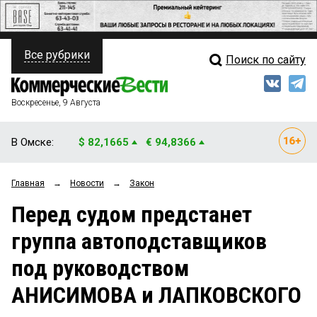
Все рубрики
Поиск по сайту
ПОЛИТИКА
Свежий выпуск
Медиа
ФИНАНСЫ
Воскресенье, 9 Августа
Кто есть кто
НЕДВИЖИМОСТЬ
В Омске:
$ 82,1665
€ 94,8366
Интервью
БИЗНЕС
Главная
→
Новости
→
Закон
Мнения
ОБЩЕСТВО
Перед судом предстанет
Рейтинги
ЗАКОН
группа автоподставщиков
Блоги
НОВОСТИ КОМПАНИЙ
под руководством
Архив
ПРОИСШЕСТВИЯ
АНИСИМОВА и ЛАПКОВСКОГО