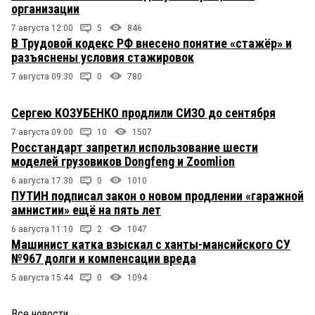
организации
7 августа 12:00
5
846
В Трудовой кодекс РФ внесено понятие «стажёр» и
разъяснены условия стажировок
7 августа 09:30
0
780
Сергею КОЗУБЕНКО продлили СИЗО до сентября
7 августа 09:00
10
1507
Росстандарт запретил использование шести
моделей грузовиков Dongfeng и Zoomlion
6 августа 17:30
0
1010
ПУТИН подписал закон о новом продлении «гаражной
амнистии» ещё на пять лет
6 августа 11:10
2
1047
Машинист катка взыскал с ханты-мансийского СУ
№967 долги и компенсации вреда
5 августа 15:44
0
1094
Все новости
→