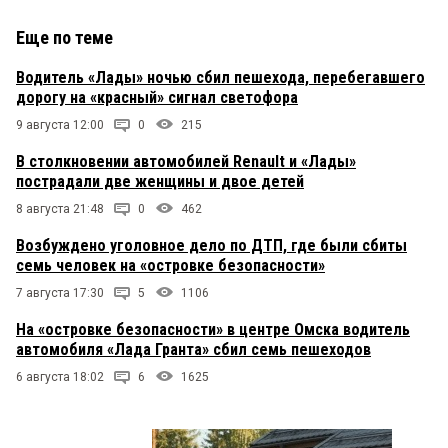
Еще по теме
Водитель «Лады» ночью сбил пешехода, перебегавшего
дорогу на «красный» сигнал светофора
9 августа 12:00
0
215
В столкновении автомобилей Renault и «Лады»
пострадали две женщины и двое детей
8 августа 21:48
0
462
Возбуждено уголовное дело по ДТП, где были сбиты
семь человек на «островке безопасности»
7 августа 17:30
5
1106
На «островке безопасности» в центре Омска водитель
автомобиля «Лада Гранта» сбил семь пешеходов
6 августа 18:02
6
1625