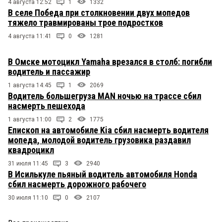
4 августа 12:52
1
1332
В селе Победа при столкновении двух мопедов
тяжело травмированы трое подростков
4 августа 11:41
0
1281
В Омске мотоцикл Yamaha врезался в столб: погибли
водитель и пассажир
1 августа 14:45
1
2069
Водитель большегруза MAN ночью на трассе сбил
насмерть пешехода
1 августа 11:00
2
1775
Епископ на автомобиле Kia сбил насмерть водителя
мопеда, молодой водитель грузовика раздавил
квадроцикл
31 июля 11:45
3
2940
В Исилькуле пьяный водитель автомобиля Honda
сбил насмерть дорожного рабочего
30 июля 11:10
0
2107