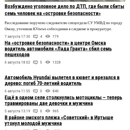
Возбуждено уголовное дело по ДТП, где были сбиты
семь человек на «островке безопасности»
Расследование поручено следователю спецотдела СУ УМВД по городу
Омску, уточнили KVnews собеседники в следкоме и прокуратуре.
7 августа 17:30
4
779
На «островке безопасности» в центре Омска
водитель автомобиля «Лада Гранта» сбил семь
пешеходов
6 августа 18:02
5
1328
Автомобиль Hyundai вылетел в кювет и врезался в
дерево: погиб 70-летний водитель
6 августа 11:55
0
840
Ещё в одном селе столкнулись мотоциклы – теперь
травмированы две девочки и мужчина
5 августа 13:19
0
965
В районе омского пляжа «Советский» в Иртыше
утонул молодой мужчина