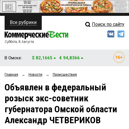
Все рубрики
Поиск по сайту
ПОЛИТИКА
Свежий выпуск
Медиа
ФИНАНСЫ
Суббота, 8 Августа
Кто есть кто
НЕДВИЖИМОСТЬ
В Омске:
$ 82,1665
€ 94,8366
Интервью
БИЗНЕС
Главная
→
Новости
→
Происшествия
Мнения
ОБЩЕСТВО
Объявлен в федеральный
Рейтинги
ЗАКОН
розыск экс-советник
Блоги
НОВОСТИ КОМПАНИЙ
губернатора Омской области
Архив
ПРОИСШЕСТВИЯ
Александр ЧЕТВЕРИКОВ