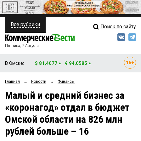
Все рубрики
Поиск по сайту
ПОЛИТИКА
Свежий выпуск
Медиа
ФИНАНСЫ
Пятница, 7 Августа
Кто есть кто
НЕДВИЖИМОСТЬ
В Омске:
$ 81,4077
€ 94,0585
Интервью
БИЗНЕС
Главная
→
Новости
→
Финансы
Мнения
ОБЩЕСТВО
Малый и средний бизнес за
Рейтинги
ЗАКОН
«коронагод» отдал в бюджет
Блоги
НОВОСТИ КОМПАНИЙ
Омской области на 826 млн
Архив
ПРОИСШЕСТВИЯ
рублей больше – 16