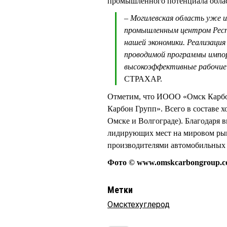
промышленного потенциала обла
– Могилевская область уже 
промышленным центром Респуб
нашей экономики. Реализация
проводимой программы импор
высокоэффективные рабочие м
СТРАХАР.
Отметим, что ИООО «Омск Карбон
Карбон Групп». Всего в составе х
Омске и Волгограде). Благодаря 
лидирующих мест на мировом рын
производителями автомобильных 
Фото © www.omskcarbongroup.
Метки
Омсктехуглерод