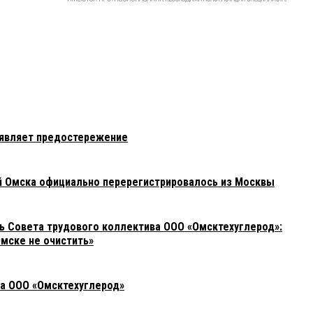
ъявляет предостережение
й Омска официально перерегистрировалось из Москвы
 Совета трудового коллектива ООО «Омсктехуглерод»:
мске не очистить»
а ООО «Омсктехуглерод»