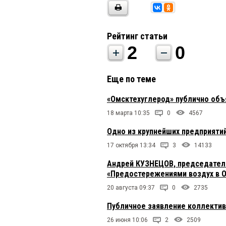
Рейтинг статьи
2
0
Еще по теме
«Омсктехуглерод» публично об
18 марта 10:35
0
4567
Одно из крупнейших предприяти
17 октября 13:34
3
14133
Андрей КУЗНЕЦОВ, председатель
«Предостережениями воздух в О
20 августа 09:37
0
2735
Публичное заявление коллектив
26 июня 10:06
2
2509