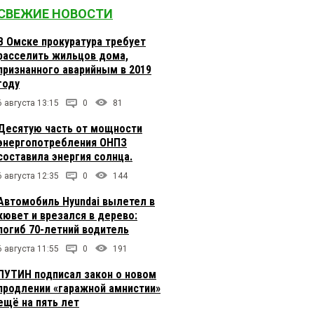
СВЕЖИЕ НОВОСТИ
В Омске прокуратура требует
расселить жильцов дома,
признанного аварийным в 2019
году
6 августа 13:15
0
81
Десятую часть от мощности
энергопотребления ОНПЗ
составила энергия солнца.
6 августа 12:35
0
144
Автомобиль Hyundai вылетел в
кювет и врезался в дерево:
погиб 70-летний водитель
6 августа 11:55
0
191
ПУТИН подписал закон о новом
продлении «гаражной амнистии»
ещё на пять лет