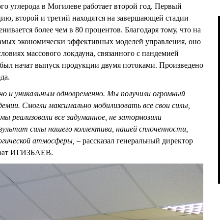
ого углерода в Могилеве работает второй год. Первый
цию, второй и третий находятся на завершающей стадии
енивается более чем в 80 процентов. Благодаря тому, что на
самых экономически эффективных моделей управления, оно
словиях массового локдауна, связанного с пандемией
 был начат выпуск продукции двумя потоками. Произведено
да.
но и уникальным одновременно. Мы получили огромный
емии. Смогли максимально мобилизовать все свои силы,
 мы реализовали все задуманное, не затормозили
зультат силы нашего коллектива, нашей сплоченности,
огической атмосферы, –
рассказал генеральный директор
арат ИГИЗБАЕВ.