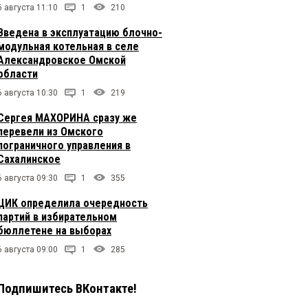
6 августа 11:10
1
210
Введена в эксплуатацию блочно-
модульная котельная в селе
Александровское Омской
области
6 августа 10:30
1
219
Сергея МАХОРИНА сразу же
перевели из Омского
пограничного управления в
Сахалинское
6 августа 09:30
1
355
ЦИК определила очередность
партий в избирательном
бюллетене на выборах
6 августа 09:00
1
285
Подпишитесь ВКонтакте!