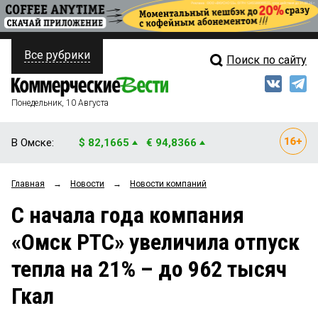
Все рубрики
Поиск по сайту
ПОЛИТИКА
Свежий выпуск
Медиа
ФИНАНСЫ
Понедельник, 10 Августа
Кто есть кто
НЕДВИЖИМОСТЬ
В Омске:
$ 82,1665
€ 94,8366
Интервью
БИЗНЕС
Главная
→
Новости
→
Новости компаний
Мнения
ОБЩЕСТВО
С начала года компания
Рейтинги
ЗАКОН
«Омск РТС» увеличила отпуск
Блоги
НОВОСТИ КОМПАНИЙ
тепла на 21% – до 962 тысяч
Архив
ПРОИСШЕСТВИЯ
Гкал