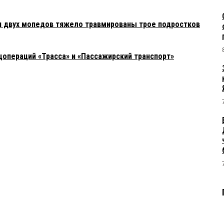
и двух мопедов тяжело травмированы трое подростков
цопераций «Трасса» и «Пассажирский транспорт»