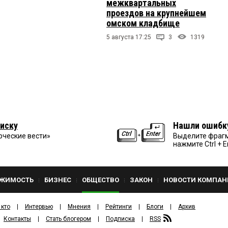
межквартальных
проездов на крупнейшем
омском кладбище
5 августа 17:25
3
1319
иску
Нашли ошибк
рческие вести»
Выделите фрагм
нажмите Ctrl + E
ЖИМОСТЬ
БИЗНЕС
ОБЩЕСТВО
ЗАКОН
НОВОСТИ КОМПАН
 кто
Интервью
Мнения
Рейтинги
Блоги
Архив
Контакты
Стать блогером
Подписка
RSS