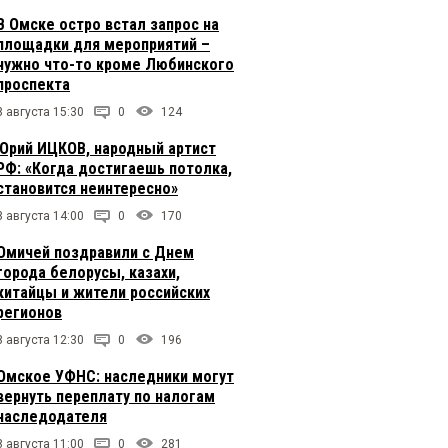
В Омске остро встал запрос на
площадки для мероприятий –
нужно что-то кроме Любинского
проспекта
8 августа 15:30
0
124
Юрий ИЦКОВ, народный артист
РФ: «Когда достигаешь потолка,
становится неинтересно»
8 августа 14:00
0
170
Омичей поздравили с Днем
города белорусы, казахи,
китайцы и жители российских
регионов
8 августа 12:30
0
196
Омское УФНС: наследники могут
вернуть переплату по налогам
наследодателя
8 августа 11:00
0
281