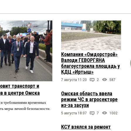
Компания «Омдорстрой»
Валоди ГЕВОРГЯНА
благоустроила площадь у
КДЦ «Иртыш»
7 августа 11:20
2
587
овит транспорт и
в в центре Омска
Омская область ввела
режим ЧС в агросекторе
ся требованиями временных
из-за засухи
ть меры личной безопасности.
5 августа 18:07
7
1002
КСУ взялся за ремонт