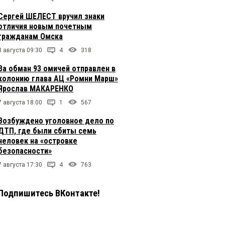
Сергей ШЕЛЕСТ вручил знаки
отличия новым почетным
гражданам Омска
8 августа 09:30
4
318
За обман 93 омичей отправлен в
колонию глава АЦ «Ромни Марш»
Ярослав МАКАРЕНКО
7 августа 18:00
1
567
Возбуждено уголовное дело по
ДТП, где были сбиты семь
человек на «островке
безопасности»
7 августа 17:30
4
763
Подпишитесь ВКонтакте!