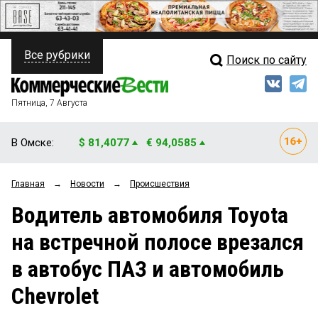
Все рубрики
Поиск по сайту
ПОЛИТИКА
Свежий выпуск
Медиа
ФИНАНСЫ
Пятница, 7 Августа
Кто есть кто
НЕДВИЖИМОСТЬ
В Омске:
$ 81,4077
€ 94,0585
Интервью
БИЗНЕС
Главная
→
Новости
→
Происшествия
Мнения
ОБЩЕСТВО
Водитель автомобиля Toyota
Рейтинги
ЗАКОН
на встречной полосе врезался
Блоги
НОВОСТИ КОМПАНИЙ
в автобус ПАЗ и автомобиль
Архив
ПРОИСШЕСТВИЯ
Chevrolet