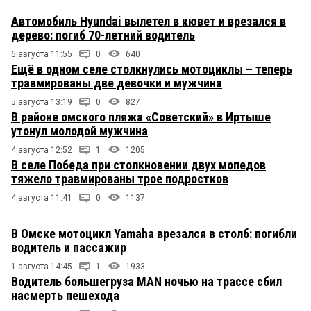
Автомобиль Hyundai вылетел в кювет и врезался в
дерево: погиб 70-летний водитель
6 августа 11:55
0
640
Ещё в одном селе столкнулись мотоциклы – теперь
травмированы две девочки и мужчина
5 августа 13:19
0
827
В районе омского пляжа «Советский» в Иртыше
утонул молодой мужчина
4 августа 12:52
1
1205
В селе Победа при столкновении двух мопедов
тяжело травмированы трое подростков
4 августа 11:41
0
1137
В Омске мотоцикл Yamaha врезался в столб: погибли
водитель и пассажир
1 августа 14:45
1
1933
Водитель большегруза MAN ночью на трассе сбил
насмерть пешехода