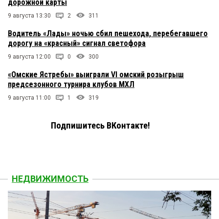
дорожной карты
9 августа 13:30
2
311
Водитель «Лады» ночью сбил пешехода, перебегавшего
дорогу на «красный» сигнал светофора
9 августа 12:00
0
300
«Омские Ястребы» выиграли VI омский розыгрыш
предсезонного турнира клубов МХЛ
9 августа 11:00
1
319
Подпишитесь ВКонтакте!
НЕДВИЖИМОСТЬ