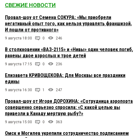
СВЕЖИЕ НОВОСТИ
Провал-шоу от Семена СОКУРА: «Мы приобрели
негативный опыт того, как нельзя управлять франшизой.
И пошли от противного»
9 августа 18:00
0
246
В столкновении «ВАЗ-2115» и «Нивы» один человек погиб,
ранены двое взрослых и трое детей
9 августа 17:15
0
236
Елизавета КРИВОЩЕКОВА: Для Москвы все праздники
едины
9 августа 16:30
1
247
Провал-шоу от Игоря ДОРОХИНА: «Сотрудница аэропорта
совершенно серьезно спросила: «С какой целью вы
привезли в Канаду мертвую рыбу?»
9 августа 15:00
0
363
Омск и Могилев укрепили сотрудничество подписанием