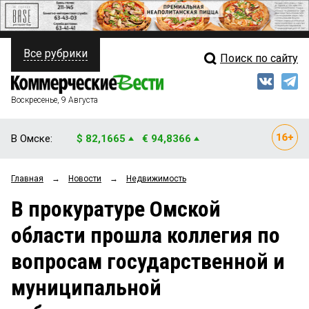
Все рубрики
Поиск по сайту
ПОЛИТИКА
Свежий выпуск
Медиа
ФИНАНСЫ
Воскресенье, 9 Августа
Кто есть кто
НЕДВИЖИМОСТЬ
В Омске:
$ 82,1665
€ 94,8366
Интервью
БИЗНЕС
Главная
→
Новости
→
Недвижимость
Мнения
ОБЩЕСТВО
В прокуратуре Омской
Рейтинги
ЗАКОН
области прошла коллегия по
Блоги
НОВОСТИ КОМПАНИЙ
вопросам государственной и
Архив
ПРОИСШЕСТВИЯ
муниципальной