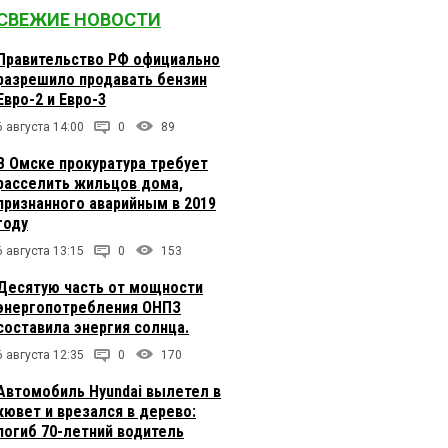
СВЕЖИЕ НОВОСТИ
Правительство РФ официально
разрешило продавать бензин
Евро-2 и Евро-3
6 августа 14:00
0
89
В Омске прокуратура требует
расселить жильцов дома,
признанного аварийным в 2019
году
6 августа 13:15
0
153
Десятую часть от мощности
энергопотребления ОНПЗ
составила энергия солнца.
6 августа 12:35
0
170
Автомобиль Hyundai вылетел в
кювет и врезался в дерево:
погиб 70-летний водитель