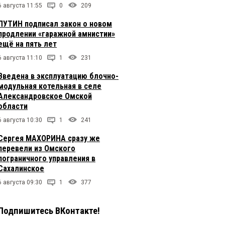
6 августа 11:55
0
209
ПУТИН подписал закон о новом
продлении «гаражной амнистии»
ещё на пять лет
6 августа 11:10
1
231
Введена в эксплуатацию блочно-
модульная котельная в селе
Александровское Омской
области
6 августа 10:30
1
241
Сергея МАХОРИНА сразу же
перевели из Омского
пограничного управления в
Сахалинское
6 августа 09:30
1
377
Подпишитесь ВКонтакте!