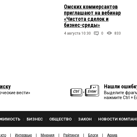
Омских коммерсантов
приглашают на вебинар
«Чистота сделок и
бизнес-среды»
4 августа 10:30
0
833
иску
Нашли ошибк
рческие вести»
Выделите фрагм
нажмите Ctrl + E
ЖИМОСТЬ
БИЗНЕС
ОБЩЕСТВО
ЗАКОН
НОВОСТИ КОМПАН
 кто
Интервью
Мнения
Рейтинги
Блоги
Архив