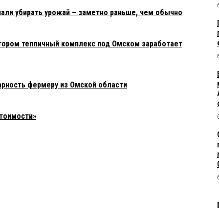
чали убирать урожай – заметно раньше, чем обычно
тором тепличный комплекс под Омском заработает
рность фермеру из Омской области
стоимости»