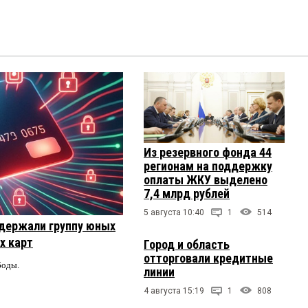
Из резервного фонда 44
регионам на поддержку
оплаты ЖКУ выделено
7,4 млрд рублей
5 августа 10:40
1
514
держали группу юных
х карт
Город и область
отторговали кредитные
боды.
линии
4 августа 15:19
1
808