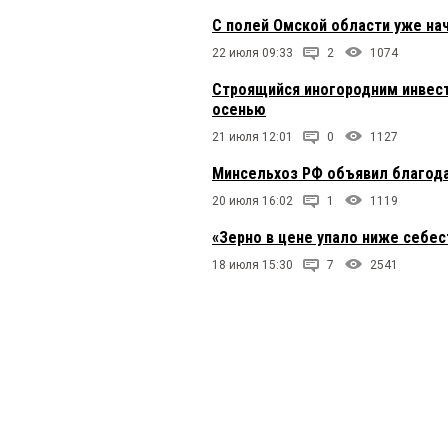
С полей Омской области уже на
22 июля 09:33
2
1074
Строящийся иногородним инвес
осенью
21 июля 12:01
0
1127
Минсельхоз РФ объявил благода
20 июля 16:02
1
1119
«Зерно в цене упало ниже себе
18 июля 15:30
7
2541