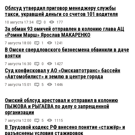
Облсуд утвердил приговор менеджеру службы
такси, укравшей деньги со счетов 101 водителя
10 августа 17:34
0
177
За обман 93 омичей отправлен в колонию глава АЦ
«Ромни Марш» Ярослав МАКАРЕНКО
7 августа 18:00
1
1241
В Омске свердловского бизнесмена обвинили в даче
взятки
7 августа 16:30
0
1427
Суд конфисковал у АО «Омскавтотранс» бассейн
«Автомобилист» и землю в центре города
7 августа 15:01
5
1446
Омский облсуд арестовал и отправил в колонию
ПЫЖОВА и РЫГАЕВА по делу о запрещенной
организации
7 августа 12:00
5
1115
В Трудовой кодекс РФ внесено понятие «стажёр» и
разъяснены условия стажировок