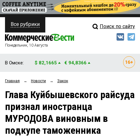
Все рубрики
Поиск по сайту
ПОЛИТИКА
Свежий выпуск
Медиа
ФИНАНСЫ
Понедельник, 10 Августа
Кто есть кто
НЕДВИЖИМОСТЬ
В Омске:
$ 82,1665
€ 94,8366
Интервью
БИЗНЕС
Главная
→
Новости
→
Закон
Мнения
ОБЩЕСТВО
Глава Куйбышевского райсуда
Рейтинги
ЗАКОН
признал иностранца
Блоги
НОВОСТИ КОМПАНИЙ
МУРОДОВА виновным в
Архив
ПРОИСШЕСТВИЯ
подкупе таможенника