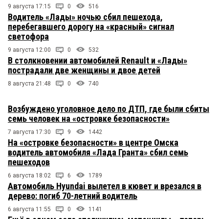
9 августа 17:15
0
516
Водитель «Лады» ночью сбил пешехода,
перебегавшего дорогу на «красный» сигнал
светофора
9 августа 12:00
0
532
В столкновении автомобилей Renault и «Лады»
пострадали две женщины и двое детей
8 августа 21:48
0
740
Возбуждено уголовное дело по ДТП, где были сбиты
семь человек на «островке безопасности»
7 августа 17:30
9
1442
На «островке безопасности» в центре Омска
водитель автомобиля «Лада Гранта» сбил семь
пешеходов
6 августа 18:02
6
1789
Автомобиль Hyundai вылетел в кювет и врезался в
дерево: погиб 70-летний водитель
6 августа 11:55
0
1141