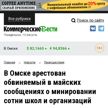
Все рубрики
Поиск по сайту
ПОЛИТИКА
Свежий выпуск
Медиа
ФИНАНСЫ
Понедельник, 10 Августа
Кто есть кто
НЕДВИЖИМОСТЬ
В Омске:
$ 82,1665
€ 94,8366
Интервью
БИЗНЕС
Главная
→
Новости
→
Происшествия
Мнения
ОБЩЕСТВО
В Омске арестован
Рейтинги
ЗАКОН
обвиняемый в майских
Блоги
НОВОСТИ КОМПАНИЙ
сообщениях о минировании
Архив
ПРОИСШЕСТВИЯ
сотни школ и организаций