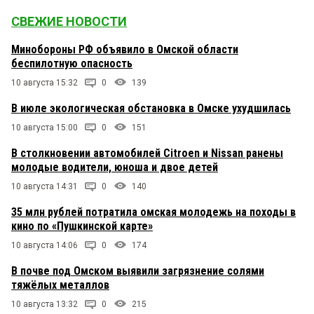
СВЕЖИЕ НОВОСТИ
Минобороны РФ объявило в Омской области
беспилотную опасность
10 августа 15:32
0
139
В июле экологическая обстановка в Омске ухудшилась
10 августа 15:00
0
151
В столкновении автомобилей Citroen и Nissan ранены
молодые водители, юноша и двое детей
10 августа 14:31
0
140
35 млн рублей потратила омская молодежь на походы в
кино по «Пушкинской карте»
10 августа 14:06
0
174
В почве под Омском выявили загрязнение солями
тяжёлых металлов
10 августа 13:32
0
215