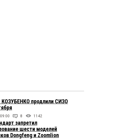
 КОЗУБЕНКО продлили СИЗО
тября
 09:00
8
1142
ндарт запретил
зование шести моделей
иков Dongfeng и Zoomlion