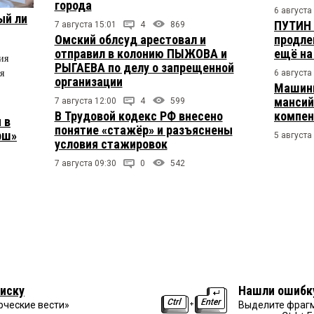
города
6 августа
ый ли
ПУТИН 
7 августа 15:01
4
869
Омский облсуд арестовал и
продле
отправил в колонию ПЫЖОВА и
ещё на
ия
РЫГАЕВА по делу о запрещенной
я
6 августа
организации
Машини
мансий
7 августа 12:00
4
599
В Трудовой кодекс РФ внесено
компен
 в
понятие «стажёр» и разъяснены
рш»
5 августа
условия стажировок
7 августа 09:30
0
542
иску
Нашли ошибк
рческие вести»
Выделите фрагм