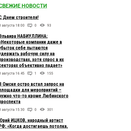
СВЕЖИЕ НОВОСТИ
С Днем строителя!
8 августа 18:00
0
93
Эльвира НАБИУЛЛИНА:
«Некоторые компании даже в
убыток себе пытаются
удержать рабочую силу на
производствах, хотя спрос в их
секторах объективно падает»
8 августа 16:45
1
155
В Омске остро встал запрос на
площадки для мероприятий –
нужно что-то кроме Любинского
проспекта
8 августа 15:30
0
301
Юрий ИЦКОВ, народный артист
РФ: «Когда достигаешь потолка,