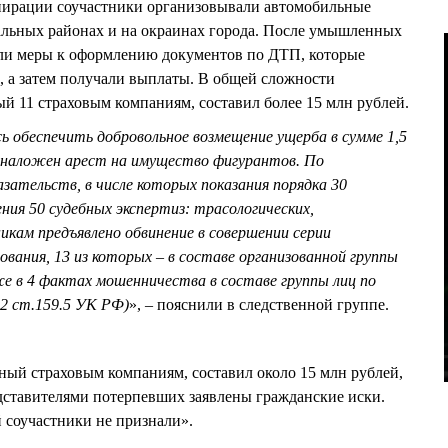
пирации соучастники организовывали автомобильные
пальных районах и на окраинах города. После умышленных
ли меры к оформлению документов по ДТП, которые
, а затем получали выплаты. В общей сложности
й 11 страховым компаниям, составил более 15 млн рублей.
сь обеспечить добровольное возмещение ущерба в сумме 1,5
у наложен арест на имущество фигурантов. По
зательств, в числе которых показания порядка 30
ния 50 судебных экспертиз: трасологических,
никам предъявлено обвинение в совершении серии
вания, 13 из которых – в составе организованной группы
же в 4 фактах мошенничества в составе группы лиц по
.2 ст.159.5 УК РФ)
», – пояснили в следственной группе.
ый страховым компаниям, составил около 15 млн рублей,
дставителями потерпевших заявлены гражданские иски.
 соучастники не признали».