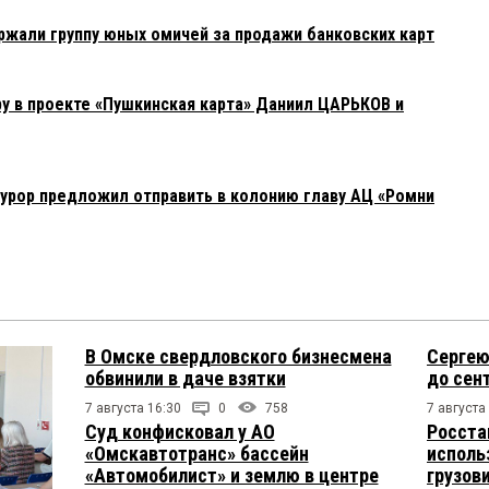
жали группу юных омичей за продажи банковских карт
у в проекте «Пушкинская карта» Даниил ЦАРЬКОВ и
урор предложил отправить в колонию главу АЦ «Ромни
В Омске свердловского бизнесмена
Сергею
обвинили в даче взятки
до сен
7 августа 16:30
0
758
7 августа
Суд конфисковал у АО
Росста
«Омскавтотранс» бассейн
исполь
«Автомобилист» и землю в центре
грузов