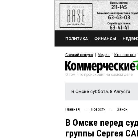
ПОЛИТИКА
ФИНАНСЫ
НЕДВИ
Свежий выпуск
Медиа
Кто есть кто
О том, что происходит на самом деле
В Омске суббота, 8 Августа
Главная
→
Новости
→
Закон
В Омске перед су
группы Сергея С