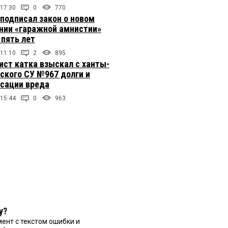
 17:30
0
770
подписал закон о новом
нии «гаражной амнистии»
 пять лет
 11:10
2
895
ст катка взыскал с ханты-
ского СУ №967 долги и
сации вреда
 15:44
0
963
у?
ент с текстом ошибки и