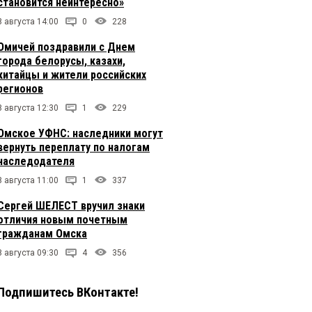
становится неинтересно»
8 августа 14:00
0
228
Омичей поздравили с Днем
города белорусы, казахи,
китайцы и жители российских
регионов
8 августа 12:30
1
229
Омское УФНС: наследники могут
вернуть переплату по налогам
наследодателя
8 августа 11:00
1
337
Сергей ШЕЛЕСТ вручил знаки
отличия новым почетным
гражданам Омска
8 августа 09:30
4
356
Подпишитесь ВКонтакте!