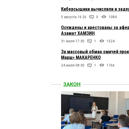
Киберсыщики вычислили и задер
5 августа 16:26
0
1084
Осуждены и арестованы за афер
Азамат ХАМЗИН
31 июля 17:30
1
1524
За массовый обман омичей прок
Марш» МАКАРЕНКО
24 июля 08:30
1
1766
ЗАКОН