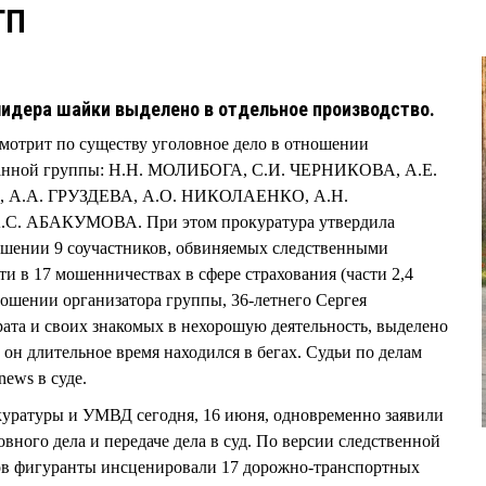
ТП
лидера шайки выделено в отдельное производство.
мотрит по существу уголовное дело в отношении
ванной группы: Н.Н. МОЛИБОГА, С.И. ЧЕРНИКОВА, А.Е.
А.А. ГРУЗДЕВА, А.О. НИКОЛАЕНКО, А.Н.
С. АБАКУМОВА. При этом прокуратура утвердила
ошении 9 соучастников, обвиняемых следственными
 в 17 мошенничествах в сфере страхования (части 2,4
ношении организатора группы, 36-летнего Сергея
а и своих знакомых в нехорошую деятельность, выделено
к он длительное время находился в бегах. Судьи по делам
ews в суде.
уратуры и УМВД сегодня, 16 июня, одновременно заявили
вного дела и передаче дела в суд. По версии следственной
дов фигуранты инсценировали 17 дорожно-транспортных