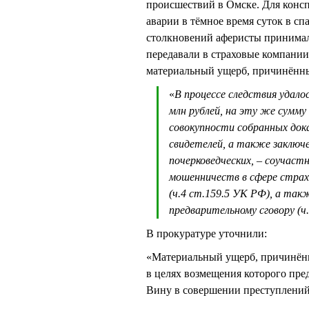
происшествий в Омске. Для конс
аварии в тёмное время суток в с
столкновений аферисты принима
передавали в страховые компании
материальный ущерб, причинённы
«
В процессе следствия удало
млн рублей, на эту же сумм
совокупности собранных дока
свидетелей, а также заключе
почерковедческих, – соучаст
мошенничеств в сфере страхо
(ч.4 ст.159.5 УК РФ), а так
предварительному сговору (ч
В прокуратуре уточнили:
«Материальный ущерб, причинённ
в целях возмещения которого пре
Вину в совершении преступлений