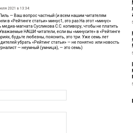
июля 2021 в 13:34:
Пиль — Ваш вопрос частный (и всем нашим читателям
ли в «Рейтинге статьи» минус1, это раз.На этот «минус»
 медиа-магната Сусликова С.С. копивору, чтобы не платить
,Уважаемые НАШИ читатели, если вы «минусите» в «Рейтинге
ариях, будьте любезны, пояснить, это три. Уже семь лет
ителей убрать «Рейтинг статьи» — не понятно: или новость
урналист — неумный (умница), — это семь)
Пиль
1 июля 2021 в 12:35:
легальных рынках касса есть. доооо