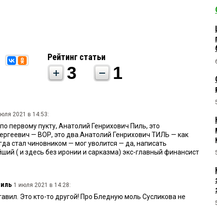
Рейтинг статьи
3
1
июля 2021 в 14:53:
по первому пукту, Анатолий Генрихович Пиль, это
Сергеевич — ВОР, это два.Анатолий Генрихович ТИЛЬ — как
гда стал чиновником — мог уволится — да, написать
йший ( и здесь без иронии и сарказма) экс-главный финансист
Пиль
1 июля 2021 в 14:28:
ставил. Это кто-то другой! Про Бледную моль Сусликова не