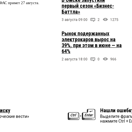
ФАС примет 27 августа.
первый сезон «Бизнес-
Баттла»
3 августа 09:00
2
1275
Рынок подержанных
электрокаров вырос на
39%, при этом в июне — на
64%
2 августа 18:00
0
966
иску
Нашли ошибк
рческие вести»
Выделите фрагм
нажмите Ctrl + E