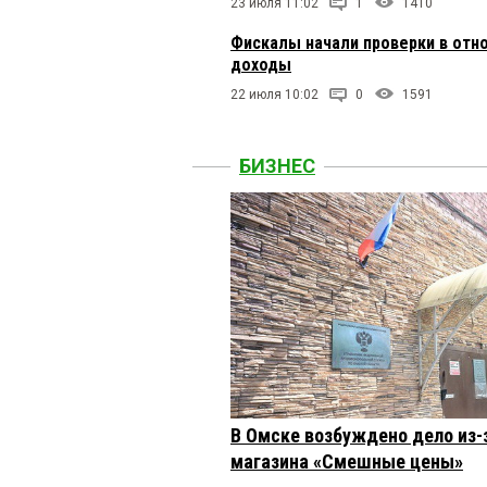
23 июля 11:02
1
1410
Фискалы начали проверки в отн
доходы
22 июля 10:02
0
1591
БИЗНЕС
В Омске возбуждено дело из-
магазина «Смешные цены»