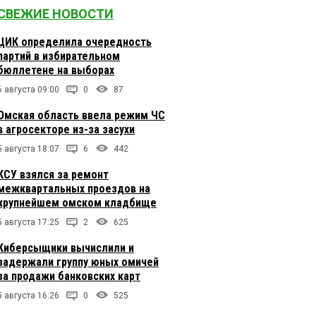
СВЕЖИЕ НОВОСТИ
ЦИК определила очередность
партий в избирательном
бюллетене на выборах
6 августа 09:00
0
87
Омская область ввела режим ЧС
в агросекторе из-за засухи
5 августа 18:07
6
442
КСУ взялся за ремонт
межквартальных проездов на
крупнейшем омском кладбище
5 августа 17:25
2
625
Киберсыщики вычислили и
задержали группу юных омичей
за продажи банковских карт
5 августа 16:26
0
525