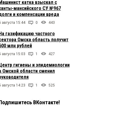
Машинист катка взыскал с
ханты-мансийского СУ №967
долги и компенсации вреда
5 августа 15:44
0
443
На газификацию частного
сектора Омска область получит
600 млн рублей
5 августа 15:03
1
427
Центр гигиены и эпидемиологии
в Омской области сменил
руководителя
5 августа 14:23
1
525
Подпишитесь ВКонтакте!