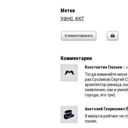
Метки
УФНС
,
ККТ
Комментировать
Комментарии
Константин Глазьев
1 
Тогда извиняйте меня 
раз.Сусликов Сергей 
архитектор умница, ко
заявление, как и умне
города, это три)
Анатолий Генрихович 
Я минус в рейтинг не 
понял.