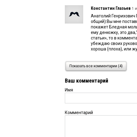
Константин Глазьев
1 
Анатолий Генрихович 
общий):Вы мне постави
покажет Бледная моль
ему денюжку, это два
статьи», то в коммент
убеждаю своих руковод
хороша (плоха), или ж
Анатолий Генрихович 
Показать все комментарии (4)
Дооо. На стихийных не
Ваш комментарий
Имя
Комментарий