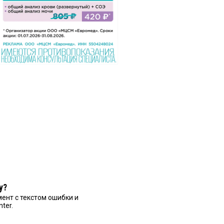
у?
ент с текстом ошибки и
nter.