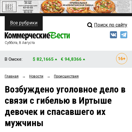
Все рубрики
Поиск по сайту
ПОЛИТИКА
Свежий выпуск
Медиа
ФИНАНСЫ
Суббота, 8 Августа
Кто есть кто
НЕДВИЖИМОСТЬ
В Омске:
$ 82,1665
€ 94,8366
Интервью
БИЗНЕС
Главная
→
Новости
→
Происшествия
Мнения
ОБЩЕСТВО
Возбуждено уголовное дело в
Рейтинги
ЗАКОН
связи с гибелью в Иртыше
Блоги
НОВОСТИ КОМПАНИЙ
девочек и спасавшего их
Архив
ПРОИСШЕСТВИЯ
мужчины