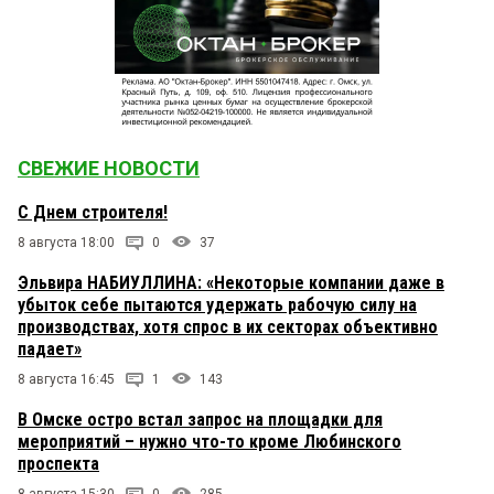
СВЕЖИЕ НОВОСТИ
С Днем строителя!
8 августа 18:00
0
37
Эльвира НАБИУЛЛИНА: «Некоторые компании даже в
убыток себе пытаются удержать рабочую силу на
производствах, хотя спрос в их секторах объективно
падает»
8 августа 16:45
1
143
В Омске остро встал запрос на площадки для
мероприятий – нужно что-то кроме Любинского
проспекта