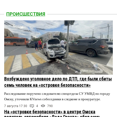
ПРОИСШЕСТВИЯ
Возбуждено уголовное дело по ДТП, где были сбиты
семь человек на «островке безопасности»
Расследование поручено следователю спецотдела СУ УМВД по городу
Омску, уточнили KVnews собеседники в следкоме и прокуратуре.
7 августа 17:30
4
790
На «островке безопасности» в центре Омска
водитель автомобиля «Лада Гранта» сбил семь