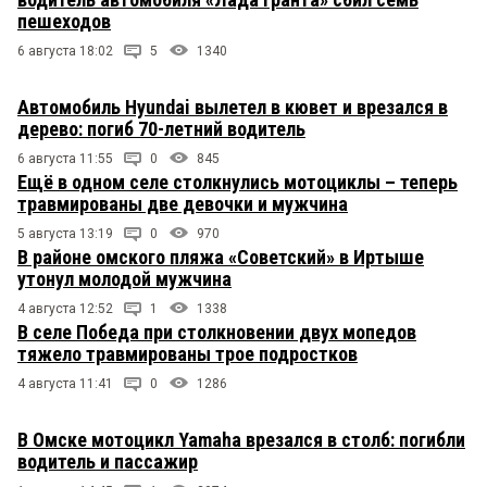
пешеходов
6 августа 18:02
5
1340
Автомобиль Hyundai вылетел в кювет и врезался в
дерево: погиб 70-летний водитель
6 августа 11:55
0
845
Ещё в одном селе столкнулись мотоциклы – теперь
травмированы две девочки и мужчина
5 августа 13:19
0
970
В районе омского пляжа «Советский» в Иртыше
утонул молодой мужчина
4 августа 12:52
1
1338
В селе Победа при столкновении двух мопедов
тяжело травмированы трое подростков
4 августа 11:41
0
1286
В Омске мотоцикл Yamaha врезался в столб: погибли
водитель и пассажир