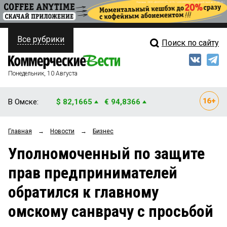
Все рубрики
Поиск по сайту
ПОЛИТИКА
Свежий выпуск
Медиа
ФИНАНСЫ
Понедельник, 10 Августа
Кто есть кто
НЕДВИЖИМОСТЬ
В Омске:
$ 82,1665
€ 94,8366
Интервью
БИЗНЕС
Главная
→
Новости
→
Бизнес
Мнения
ОБЩЕСТВО
Уполномоченный по защите
Рейтинги
ЗАКОН
прав предпринимателей
Блоги
НОВОСТИ КОМПАНИЙ
обратился к главному
Архив
ПРОИСШЕСТВИЯ
омскому санврачу с просьбой