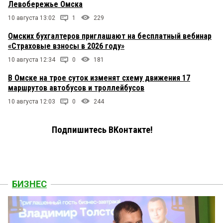
Левобережье Омска
10 августа 13:02
1
229
Омских бухгалтеров приглашают на бесплатный вебинар
«Страховые взносы в 2026 году»
10 августа 12:34
0
181
В Омске на трое суток изменят схему движения 17
маршрутов автобусов и троллейбусов
10 августа 12:03
0
244
Подпишитесь ВКонтакте!
БИЗНЕС