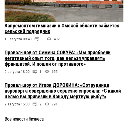
Капремонтом гимназии в Омской области займётся
сельский подрядчик
10 августа 09:40
0
432
Провал-шоу от Семена СОКУРА: «Мы приобрели
негативный опыт того, как нельзя управлять
франшизой. И пошли от противного»
9 августа 18:00
1
655
Провал-шоу от Игоря ДОРОХИНА: «Сотрудница
аэропорта совершенно серьезно спросила: «С какой
целью вы привезли в Канаду мертвую рыбу?»
9 августа 15:00
2
791
Все новости бизнеса
→