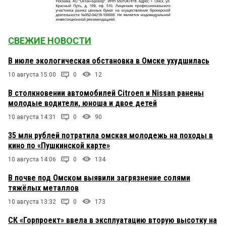
СВЕЖИЕ НОВОСТИ
В июле экологическая обстановка в Омске ухудшилась
10 августа 15:00
0
12
В столкновении автомобилей Citroen и Nissan ранены
молодые водители, юноша и двое детей
10 августа 14:31
0
90
35 млн рублей потратила омская молодежь на походы в
кино по «Пушкинской карте»
10 августа 14:06
0
134
В почве под Омском выявили загрязнение солями
тяжёлых металлов
10 августа 13:32
0
173
СК «Горпроект» ввела в эксплуатацию вторую высотку на