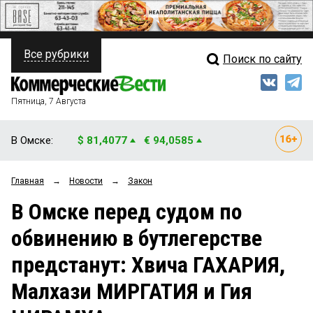
Все рубрики
Поиск по сайту
ПОЛИТИКА
Свежий выпуск
Медиа
ФИНАНСЫ
Пятница, 7 Августа
Кто есть кто
НЕДВИЖИМОСТЬ
В Омске:
$ 81,4077
€ 94,0585
Интервью
БИЗНЕС
Главная
→
Новости
→
Закон
Мнения
ОБЩЕСТВО
В Омске перед судом по
Рейтинги
ЗАКОН
обвинению в бутлегерстве
Блоги
НОВОСТИ КОМПАНИЙ
предстанут: Хвича ГАХАРИЯ,
Архив
ПРОИСШЕСТВИЯ
Малхази МИРГАТИЯ и Гия