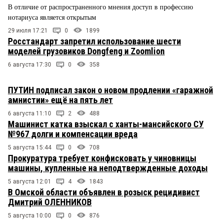
В отличие от распространенного мнения доступ в профессию
нотариуса является открытым
29 июля 17:21
0
1899
Росстандарт запретил использование шести
моделей грузовиков Dongfeng и Zoomlion
6 августа 17:30
0
358
ПУТИН подписал закон о новом продлении «гаражной
амнистии» ещё на пять лет
6 августа 11:10
2
488
Машинист катка взыскал с ханты-мансийского СУ
№967 долги и компенсации вреда
5 августа 15:44
0
708
Прокуратура требует конфисковать у чиновницы
машины, купленные на неподтвержденные доходы
5 августа 12:01
4
1843
В Омской области объявлен в розыск рецидивист
Дмитрий ОЛЕННИКОВ
5 августа 10:00
0
876