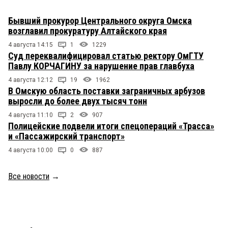
Бывший прокурор Центрального округа Омска
возглавил прокуратуру Алтайского края
4 августа 14:15
1
1229
Суд переквалифицировал статью ректору ОмГТУ
Павлу КОРЧАГИНУ за нарушение прав главбуха
4 августа 12:12
19
1962
В Омскую область поставки заграничных арбузов
выросли до более двух тысяч тонн
4 августа 11:10
2
907
Полицейские подвели итоги спецопераций «Трасса»
и «Пассажирский транспорт»
4 августа 10:00
0
887
Все новости
→