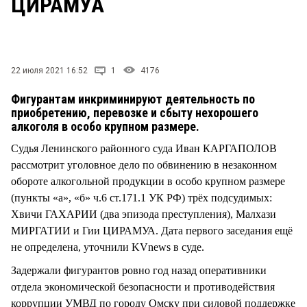
ЦИРАМУА
СТИЛЬ ЖИЗНИ
22 июля 2021 16:52
1
4176
Фигурантам инкриминируют деятельность по
приобретению, перевозке и сбыту нехорошего
алкоголя в особо крупном размере.
Судья Ленинского районного суда Иван КАРГАПОЛОВ
рассмотрит уголовное дело по обвинению в незаконном
обороте алкогольной продукции в особо крупном размере
(пункты «а», «б» ч.6 ст.171.1 УК РФ) трёх подсудимых:
Хвичи ГАХАРИИ (два эпизода преступления), Малхази
МИРГАТИИ и Гии ЦИРАМУА. Дата первого заседания ещё
не определена, уточнили KVnews в суде.
Задержали фигурантов ровно год назад оперативники
отдела экономической безопасности и противодействия
коррупции УМВД по городу Омску при силовой поддержке