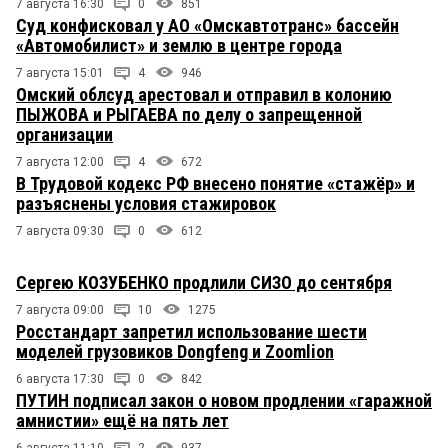
7 августа 16:30
0
851
Суд конфисковал у АО «Омскавтотранс» бассейн
«Автомобилист» и землю в центре города
7 августа 15:01
4
946
Омский облсуд арестовал и отправил в колонию
ПЫЖОВА и РЫГАЕВА по делу о запрещенной
организации
7 августа 12:00
4
672
В Трудовой кодекс РФ внесено понятие «стажёр» и
разъяснены условия стажировок
7 августа 09:30
0
612
Сергею КОЗУБЕНКО продлили СИЗО до сентября
7 августа 09:00
10
1275
Росстандарт запретил использование шести
моделей грузовиков Dongfeng и Zoomlion
6 августа 17:30
0
842
ПУТИН подписал закон о новом продлении «гаражной
амнистии» ещё на пять лет