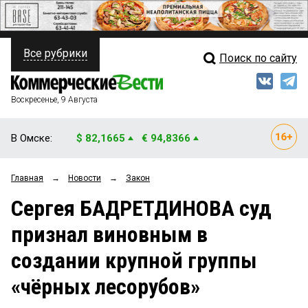
Все рубрики
Поиск по сайту
ПОЛИТИКА
Свежий выпуск
Медиа
ФИНАНСЫ
Воскресенье, 9 Августа
Кто есть кто
НЕДВИЖИМОСТЬ
В Омске:
$ 82,1665
€ 94,8366
Интервью
БИЗНЕС
Главная
→
Новости
→
Закон
Мнения
ОБЩЕСТВО
Сергея БАДРЕТДИНОВА суд
Рейтинги
ЗАКОН
признал виновным в
Блоги
НОВОСТИ КОМПАНИЙ
создании крупной группы
Архив
ПРОИСШЕСТВИЯ
«чёрных лесорубов»