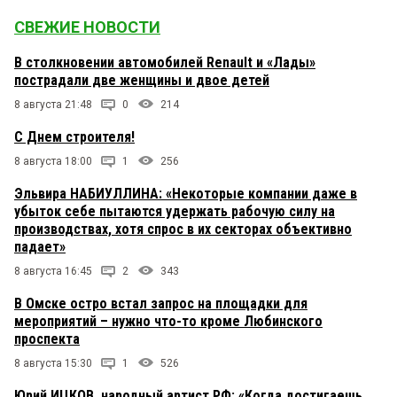
СВЕЖИЕ НОВОСТИ
В столкновении автомобилей Renault и «Лады»
пострадали две женщины и двое детей
8 августа 21:48
0
214
С Днем строителя!
8 августа 18:00
1
256
Эльвира НАБИУЛЛИНА: «Некоторые компании даже в
убыток себе пытаются удержать рабочую силу на
производствах, хотя спрос в их секторах объективно
падает»
8 августа 16:45
2
343
В Омске остро встал запрос на площадки для
мероприятий – нужно что-то кроме Любинского
проспекта
8 августа 15:30
1
526
Юрий ИЦКОВ, народный артист РФ: «Когда достигаешь