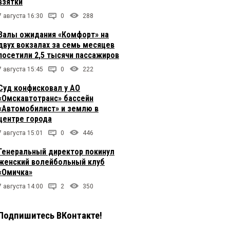
взятки
7 августа 16:30
0
288
Залы ожидания «Комфорт» на
двух вокзалах за семь месяцев
посетили 2,5 тысячи пассажиров
7 августа 15:45
0
222
Суд конфисковал у АО
«Омскавтотранс» бассейн
«Автомобилист» и землю в
центре города
7 августа 15:01
0
446
Генеральный директор покинул
женский волейбольный клуб
«Омичка»
7 августа 14:00
2
350
Подпишитесь ВКонтакте!