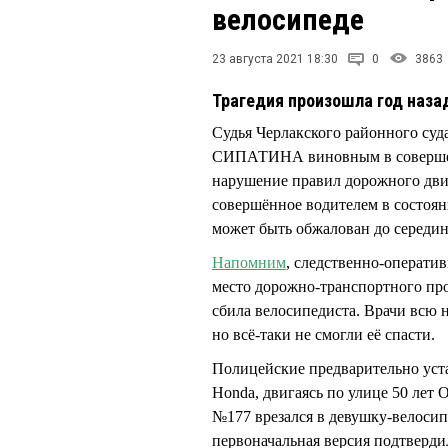
велосипеде
23 августа 2021 18:30
0
3863
Трагедия произошла год наза
Судья Черлакского районного су
СИПАТИНА виновным в совершени
нарушение правил дорожного дви
совершённое водителем в состоян
может быть обжалован до середин
Напомним
, следственно-операти
место дорожно-транспортного про
сбила велосипедиста. Врачи всю 
но всё-таки не смогли её спасти.
Полицейские предварительно уст
Honda, двигаясь по улице 50 лет
№177 врезался в девушку-велосипе
первоначальная версия подтвердил