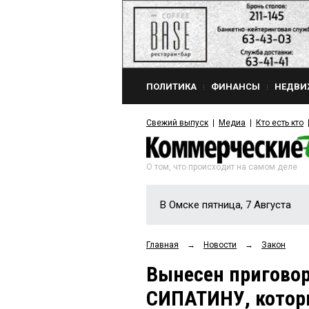
ПОЛИТИКА
ФИНАНСЫ
НЕДВИ
Свежий выпуск
Медиа
Кто есть кто
О том, что происходит на самом деле
В Омске пятница, 7 Августа
Главная
→
Новости
→
Закон
Вынесен пригово
СИПАТИНУ, котор