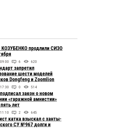
 КОЗУБЕНКО продлили СИЗО
тября
 09:00
6
620
ндарт запретил
зование шести моделей
иков Dongfeng и Zoomlion
 17:30
0
514
подписал закон о новом
нии «гаражной амнистии»
 пять лет
 11:10
2
645
ст катка взыскал с ханты-
ского СУ №967 долги и