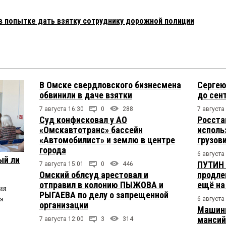
 попытке дать взятку сотруднику дорожной полиции
В Омске свердловского бизнесмена
Сергею
обвинили в даче взятки
до сен
7 августа 16:30
0
288
7 августа
Суд конфисковал у АО
Росста
«Омскавтотранс» бассейн
исполь
«Автомобилист» и землю в центре
грузов
города
6 августа
ый ли
ПУТИН 
7 августа 15:01
0
446
Омский облсуд арестовал и
продле
отправил в колонию ПЫЖОВА и
ещё на
ия
РЫГАЕВА по делу о запрещенной
я
6 августа
организации
Машини
мансий
7 августа 12:00
3
314