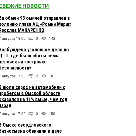
СВЕЖИЕ НОВОСТИ
За обман 93 омичей отправлен в
колонию глава АЦ «Ромни Марш»
Ярослав МАКАРЕНКО
7 августа 18:00
0
142
Возбуждено уголовное дело по
ДТП, где были сбиты семь
человек на «островке
безопасности»
7 августа 17:30
2
181
В июле спрос на автомобили с
пробегом в Омской области
оказался на 11% выше, чем год
назад
7 августа 17:00
0
150
В Омске свердловского
бизнесмена обвинили в даче