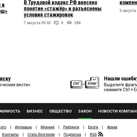
В Трудовой кодекс РФ внесено
компен
 в
понятие «стажёр» и разъяснены
рш»
5 августа
условия стажировок
7 августа 09:30
0
288
иску
Нашли ошибк
рческие вести»
Выделите фрагм
нажмите Ctrl + E
ЖИМОСТЬ
БИЗНЕС
ОБЩЕСТВО
ЗАКОН
НОВОСТИ КОМПАН
 кто
Интервью
Мнения
Рейтинги
Блоги
Архив
Контакты
Стать блогером
Подписка
RSS