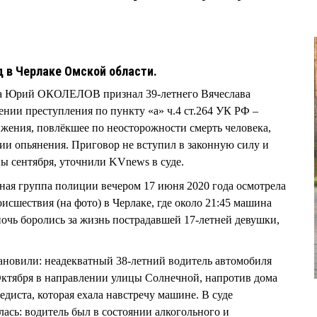
д в Черлаке Омской области.
да Юрий ОКОЛЕЛОВ признал 39-летнего Вячеслава
и преступления по пункту «а» ч.4 ст.264 УК РФ –
жения, повлёкшее по неосторожности смерть человека,
ии опьянения. Приговор не вступил в законную силу и
ы сентября, уточнили KVnews в суде.
вная группа полиции вечером 17 июня 2020 года осмотрела
исшествия (на фото) в Черлаке, где около 21:45 машина
ночь боролись за жизнь пострадавшей 17-летней девушки,
ановили: неадекватный 38-летний водитель автомобиля
 Октября в направлении улицы Солнечной, напротив дома
диста, которая ехала навстречу машине. В суде
ась: водитель был в состоянии алкогольного и