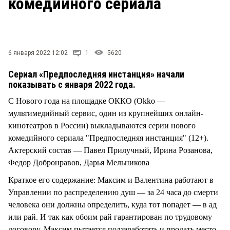
комедийного сериала
6 января 2022 12:02
1
5620
Сериал «Предпоследняя инстанция» начали
показывать с января 2022 года.
С Нового года на площадке ОККО (Okko —
мультимедийный сервис, один из крупнейших онлайн-
кинотеатров в России) выкладываются серии нового
комедийного сериала "Предпоследняя инстанция" (12+).
Актерский состав — Павел Прилучный, Ирина Розанова,
Федор Добронравов, Дарья Мельникова
Краткое его содержание: Максим и Валентина работают в
Управлении по распределению душ — за 24 часа до смерти
человека они должны определить, куда тот попадет — в ад
или рай. И так как обоим рай гарантирован по трудовому
договору, Максим пытается подзаработать и продать место