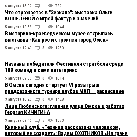
6 августа 15:20
1
783
Что отражается в "Зеркале": выставка Ольги
КОШЕЛЕВОЙ с игрой фактур и значений
5 августа 13:58
1
1044
В историко-краеведческом музее открылась
выставка «Как рос и строился город Омск»
5 августа 12:40
5
1250
Названы победители Фестиваля стритбола среди
109 команд в семи категориях
5 августа 09:30
0
1014
В Омске сегодня стартует VI розыгрыш
предсезонного турнира клубов МХЛ — расписание
3 августа 10:20
0
1428
Лица Любинского: главная улица Омска в работах
Георгия КИЧИГИНА
3 августа 09:40
5
1873
Книжный клуб. «Техника рассказана человеком,
который ее создает»: Вадим ОХОТНИКОВ «На грани