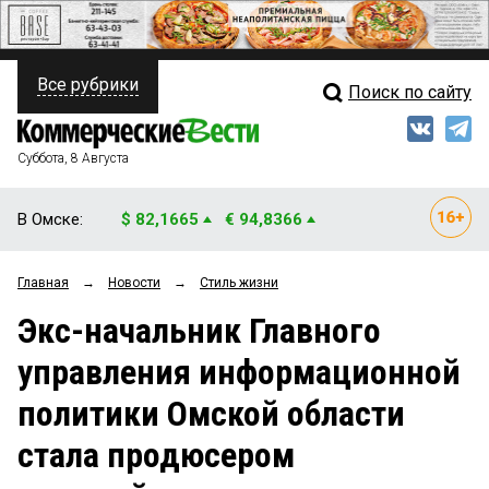
Все рубрики
Поиск по сайту
ПОЛИТИКА
Свежий выпуск
Медиа
ФИНАНСЫ
Суббота, 8 Августа
Кто есть кто
НЕДВИЖИМОСТЬ
В Омске:
$ 82,1665
€ 94,8366
Интервью
БИЗНЕС
Главная
→
Новости
→
Стиль жизни
Мнения
ОБЩЕСТВО
Экс-начальник Главного
Рейтинги
ЗАКОН
управления информационной
Блоги
НОВОСТИ КОМПАНИЙ
политики Омской области
Архив
ПРОИСШЕСТВИЯ
стала продюсером
СТИЛЬ ЖИЗНИ