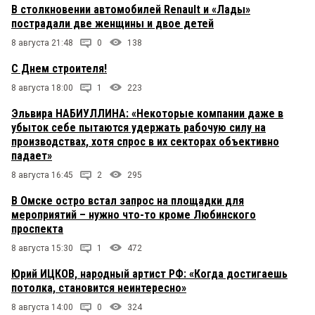
В столкновении автомобилей Renault и «Лады»
пострадали две женщины и двое детей
8 августа 21:48
0
138
С Днем строителя!
8 августа 18:00
1
223
Эльвира НАБИУЛЛИНА: «Некоторые компании даже в
убыток себе пытаются удержать рабочую силу на
производствах, хотя спрос в их секторах объективно
падает»
8 августа 16:45
2
295
В Омске остро встал запрос на площадки для
мероприятий – нужно что-то кроме Любинского
проспекта
8 августа 15:30
1
472
Юрий ИЦКОВ, народный артист РФ: «Когда достигаешь
потолка, становится неинтересно»
8 августа 14:00
0
324