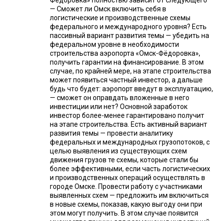
Фёдоровка» полностью зависит от следующего
— Сможет ли Омск включить себя в
логистические и производственные схемы
федерального и международного уровня? Есть
пассивный вариант развития темы — убедить на
федеральном уровне в необходимости
строительства аэропорта «Омск-Фёдоровка»,
получить гарантии на финансирование. В этом
случае, по крайней мере, на этапе строительства
может появиться частный инвестор, а дальше
будь что будет: аэропорт введут в эксплуатацию,
— сможет он оправдать вложенные в него
инвестиции или нет? Основной заработок
инвестор более-менее гарантировано получит
на этапе строительства. Есть активный вариант
развития темы — провести аналитику
федеральных и международных грузопотоков, с
целью выявления из существующих схем
движения грузов те схемы, которые стали бы
более эффективными, если часть логистических
и производственных операций осуществлять в
городе Омске. Провести работу с участниками
выявленных схем — предложить им включиться
в новые схемы, показав, какую выгоду они при
этом могут получить. В этом случае появится