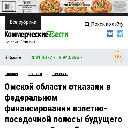
Все рубрики
Поиск по сайту
ПОЛИТИКА
Свежий выпуск
Медиа
ФИНАНСЫ
Пятница, 7 Августа
Кто есть кто
НЕДВИЖИМОСТЬ
В Омске:
$ 81,4077
€ 94,0585
Интервью
БИЗНЕС
Главная
→
Новости
→
Финансы
Мнения
ОБЩЕСТВО
Омской области отказали в
Рейтинги
ЗАКОН
федеральном
Блоги
НОВОСТИ КОМПАНИЙ
финансировании взлетно-
Архив
ПРОИСШЕСТВИЯ
посадочной полосы будущего