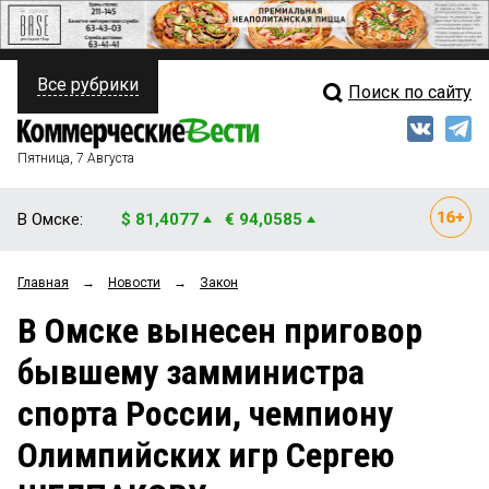
Все рубрики
Поиск по сайту
ПОЛИТИКА
Свежий выпуск
Медиа
ФИНАНСЫ
Пятница, 7 Августа
Кто есть кто
НЕДВИЖИМОСТЬ
В Омске:
$ 81,4077
€ 94,0585
Интервью
БИЗНЕС
Главная
→
Новости
→
Закон
Мнения
ОБЩЕСТВО
В Омске вынесен приговор
Рейтинги
ЗАКОН
бывшему замминистра
Блоги
НОВОСТИ КОМПАНИЙ
спорта России, чемпиону
Архив
ПРОИСШЕСТВИЯ
Олимпийских игр Сергею