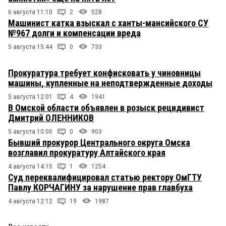
6 августа 11:10
2
528
Машинист катка взыскал с ханты-мансийского СУ
№967 долги и компенсации вреда
5 августа 15:44
0
733
Прокуратура требует конфисковать у чиновницы
машины, купленные на неподтвержденные доходы
5 августа 12:01
4
1941
В Омской области объявлен в розыск рецидивист
Дмитрий ОЛЕННИКОВ
5 августа 10:00
0
903
Бывший прокурор Центрального округа Омска
возглавил прокуратуру Алтайского края
4 августа 14:15
1
1254
Суд переквалифицировал статью ректору ОмГТУ
Павлу КОРЧАГИНУ за нарушение прав главбуха
4 августа 12:12
19
1987