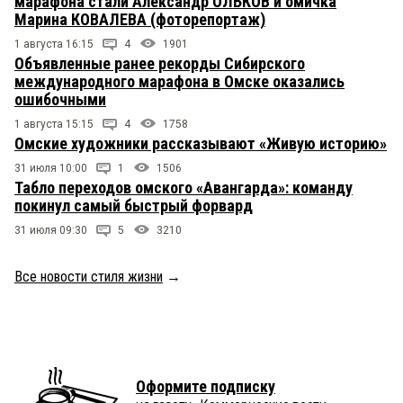
марафона стали Александр ОЛЬКОВ и омичка
Марина КОВАЛЕВА (фоторепортаж)
1 августа 16:15
4
1901
Объявленные ранее рекорды Сибирского
международного марафона в Омске оказались
ошибочными
1 августа 15:15
4
1758
Омские художники рассказывают «Живую историю»
31 июля 10:00
1
1506
Табло переходов омского «Авангарда»: команду
покинул самый быстрый форвард
31 июля 09:30
5
3210
Все новости стиля жизни
→
Оформите подписку