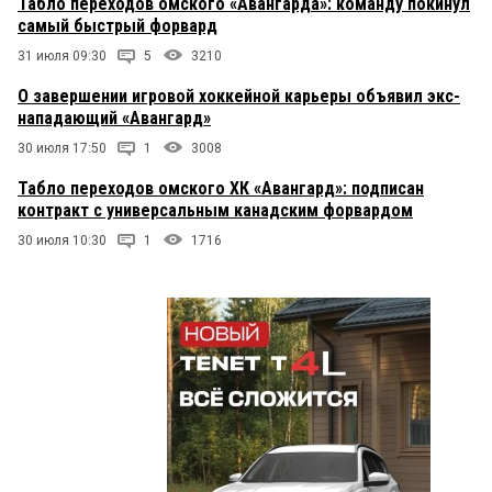
Табло переходов омского «Авангарда»: команду покинул
самый быстрый форвард
31 июля 09:30
5
3210
О завершении игровой хоккейной карьеры объявил экс-
нападающий «Авангард»
30 июля 17:50
1
3008
Табло переходов омского ХК «Авангард»: подписан
контракт с универсальным канадским форвардом
30 июля 10:30
1
1716