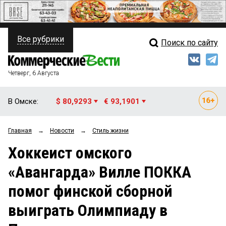
Все рубрики
Поиск по сайту
ПОЛИТИКА
Свежий выпуск
Медиа
ФИНАНСЫ
Четверг, 6 Августа
Кто есть кто
НЕДВИЖИМОСТЬ
В Омске:
$ 80,9293
€ 93,1901
Интервью
БИЗНЕС
Главная
→
Новости
→
Стиль жизни
Мнения
ОБЩЕСТВО
Хоккеист омского
Рейтинги
ЗАКОН
«Авангарда» Вилле ПОККА
Блоги
НОВОСТИ КОМПАНИЙ
помог финской сборной
Архив
ПРОИСШЕСТВИЯ
выиграть Олимпиаду в
СТИЛЬ ЖИЗНИ