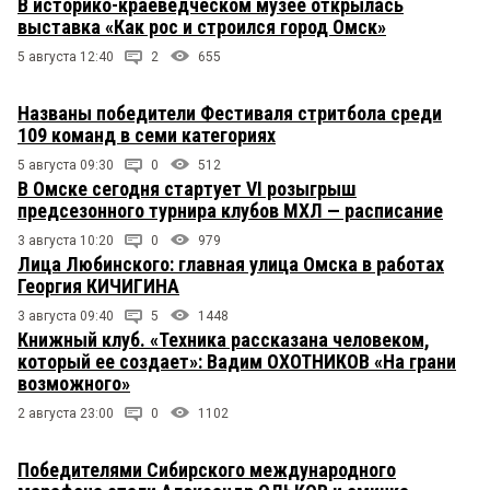
В историко-краеведческом музее открылась
выставка «Как рос и строился город Омск»
5 августа 12:40
2
655
Названы победители Фестиваля стритбола среди
109 команд в семи категориях
5 августа 09:30
0
512
В Омске сегодня стартует VI розыгрыш
предсезонного турнира клубов МХЛ — расписание
3 августа 10:20
0
979
Лица Любинского: главная улица Омска в работах
Георгия КИЧИГИНА
3 августа 09:40
5
1448
Книжный клуб. «Техника рассказана человеком,
который ее создает»: Вадим ОХОТНИКОВ «На грани
возможного»
2 августа 23:00
0
1102
Победителями Сибирского международного