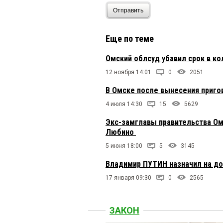
Отправить
Еще по теме
Омский облсуд убавил срок в к
12 ноября 14:01
0
2051
В Омске после вынесения приго
4 июля 14:30
15
5629
Экс-замглавы правительства Ом
Любино
5 июня 18:00
5
3145
Владимир ПУТИН назначил на д
17 января 09:30
0
2565
ЗАКОН