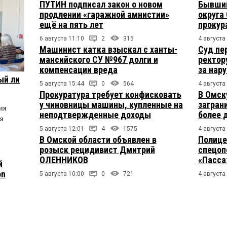
ПУТИН подписал закон о новом
Бывший
продлении «гаражной амнистии»
округа
ещё на пять лет
прокур
6 августа 11:10
2
315
4 августа
Машинист катка взыскал с ханты-
Суд пе
мансийского СУ №967 долги и
ректор
компенсации вреда
за нар
ый ли
5 августа 15:44
0
564
4 августа
Прокуратура требует конфисковать
В Омск
у чиновницы машины, купленные на
загран
ия
неподтвержденные доходы
более 
я
5 августа 12:01
4
1575
4 августа
В Омской области объявлен в
Полице
розыск рецидивист Дмитрий
спецоп
ОЛЕННИКОВ
«Пасса
й
on
5 августа 10:00
0
721
4 августа