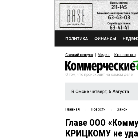
ПОЛИТИКА
ФИНАНСЫ
НЕДВИ
Свежий выпуск
Медиа
Кто есть кто
О том, что происходит на самом деле
В Омске четверг, 6 Августа
Главная
→
Новости
→
Закон
Главе ООО «Комму
КРИЦКОМУ не удал