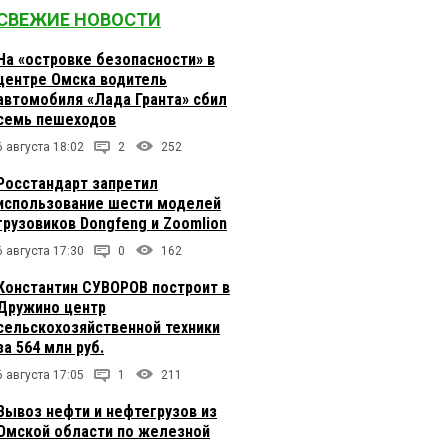
СВЕЖИЕ НОВОСТИ
На «островке безопасности» в
центре Омска водитель
автомобиля «Лада Гранта» сбил
семь пешеходов
6 августа 18:02
2
252
Росстандарт запретил
использование шести моделей
грузовиков Dongfeng и Zoomlion
6 августа 17:30
0
162
Константин СУВОРОВ построит в
Дружино центр
сельскохозяйственной техники
за 564 млн руб.
6 августа 17:05
1
211
Вывоз нефти и нефтегрузов из
Омской области по железной