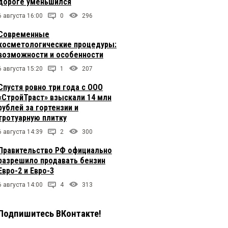
дороге уменьшился
6 августа 16:00
0
296
Современные
косметологические процедуры:
возможности и особенности
6 августа 15:20
1
207
Спустя ровно три года с ООО
«СтройТраст» взыскали 14 млн
рублей за гортензии и
тротуарную плитку
6 августа 14:39
2
300
Правительство РФ официально
разрешило продавать бензин
Евро-2 и Евро-3
6 августа 14:00
4
313
Подпишитесь ВКонтакте!