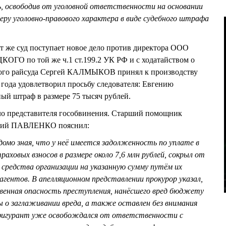
, освободив от уголовной ответственности на основании
еру уголовно-правового характера в виде судебного штрафа
от же суд поступает новое дело против директора ООО
ОГО по той же ч.1 ст.199.2 УК РФ и с ходатайством о
ого райсуда Сергей КАЛМЫКОВ принял к производству
 года удовлетворил просьбу следователя: Евгению
й штраф в размере 75 тысяч рублей.
ло представителя гособвинения. Старший помощник
трий ПАВЛЕНКО пояснил:
домо зная, что у неё имеется задолженность по уплате в
аховых взносов в размере около 7,6 млн рублей, сокрыл от
 средства организации на указанную сумму путём их
агентов. В апелляционном представлении прокурор указал,
венная опасность преступления, нанёсшего вред бюджету
 о заглаживании вреда, а также оставлен без внимания
 фигурант уже освобождался от ответственности с