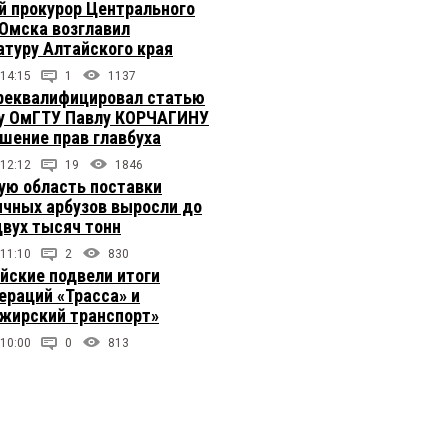
 прокурор Центрального
 Омска возглавил
атуру Алтайского края
 14:15
1
1137
реквалифицировал статью
у ОмГТУ Павлу КОРЧАГИНУ
ушение прав главбуха
 12:12
19
1846
ую область поставки
ичных арбузов выросли до
двух тысяч тонн
 11:10
2
830
йские подвели итоги
ераций «Трасса» и
жирский транспорт»
 10:00
0
813