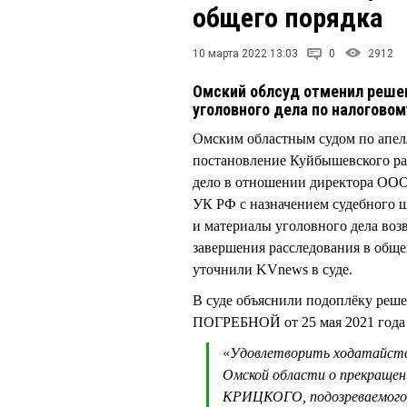
общего порядка
10 марта 2022 13:03
0
2912
Омский облсуд отменил реше
уголовного дела по налогово
Омским областным судом по апе
постановление Куйбышевского р
дело в отношении директора ОО
УК РФ с назначением судебного ш
и материалы уголовного дела воз
завершения расследования в общем
уточнили KVnews в суде.
В суде объяснили подоплёку реш
ПОГРЕБНОЙ от 25 мая 2021 года 
«
Удовлетворить ходатайств
Омской области о прекращени
КРИЦКОГО, подозреваемого в