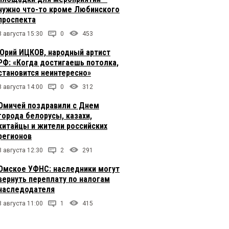
нужно что-то кроме Любинского
проспекта
8 августа 15:30
0
453
Юрий ИЦКОВ, народный артист
РФ: «Когда достигаешь потолка,
становится неинтересно»
8 августа 14:00
0
312
Омичей поздравили с Днем
города белорусы, казахи,
китайцы и жители российских
регионов
8 августа 12:30
2
291
Омское УФНС: наследники могут
вернуть переплату по налогам
наследодателя
8 августа 11:00
1
415