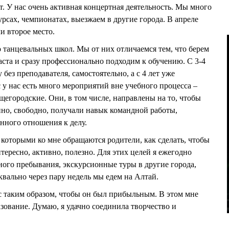
лет. У нас очень активная концертная деятельность. Мы много
урсах, чемпионатах, выезжаем в другие города. В апреле
ли второе место.
го танцевальных школ. Мы от них отличаемся тем, что берем
раста и сразу профессионально подходим к обучению. С 3-4
без преподавателя, самостоятельно, а с 4 лет уже
 у нас есть много мероприятий вне учебного процесса –
щегородские. Они, в том числе, направлены на то, чтобы
нно, свободно, получали навык командной работы,
нного отношения к делу.
 которыми ко мне обращаются родители, как сделать, чтобы
ересно, активно, полезно. Для этих целей я ежегодно
ного пребывания, экскурсионные туры в другие города,
квально через пару недель мы едем на Алтай.
с таким образом, чтобы он был прибыльным. В этом мне
зование. Думаю, я удачно соединила творчество и