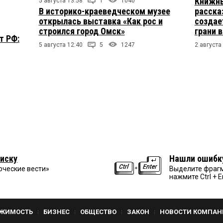
Книжны
5 августа 13:58
1
1040
В историко-краеведческом музее
расска
открылась выставка «Как рос и
создае
строился город Омск»
грани 
т РФ:
5 августа 12:40
5
1247
2 августа
иску
Нашли ошибк
рческие вести»
Выделите фрагм
нажмите Ctrl + E
ЖИМОСТЬ
БИЗНЕС
ОБЩЕСТВО
ЗАКОН
НОВОСТИ КОМПАН