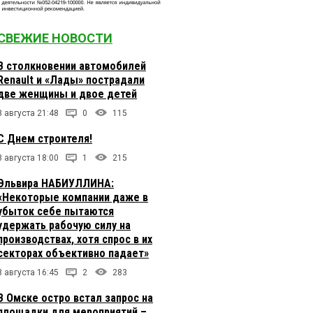
СВЕЖИЕ НОВОСТИ
В столкновении автомобилей
Renault и «Лады» пострадали
две женщины и двое детей
8 августа 21:48
0
115
С Днем строителя!
8 августа 18:00
1
215
Эльвира НАБИУЛЛИНА:
«Некоторые компании даже в
убыток себе пытаются
удержать рабочую силу на
производствах, хотя спрос в их
секторах объективно падает»
8 августа 16:45
2
283
В Омске остро встал запрос на
площадки для мероприятий –