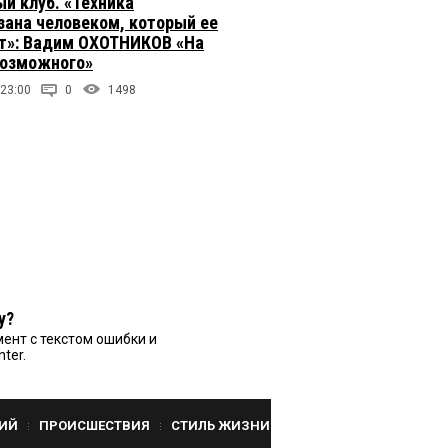
й клуб. «Техника
зана человеком, который ее
т»: Вадим ОХОТНИКОВ «На
возможного»
 23:00
0
1498
у?
ент с текстом ошибки и
nter.
ИЙ
ПРОИСШЕСТВИЯ
СТИЛЬ ЖИЗНИ