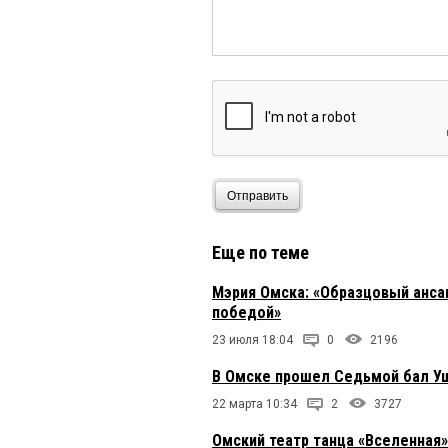
Отправить
Еще по теме
Мэрия Омска: «Образцовый ансам
победой»
23 июля 18:04
0
2196
В Омске прошел Седьмой бал У
22 марта 10:34
2
3727
Омский театр танца «Вселенная