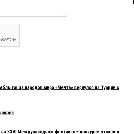
бль танца народов мира «Мечта» вернулся из Турции с
шакова
» на XXVI Международном фестивале-конкурсе отмечен