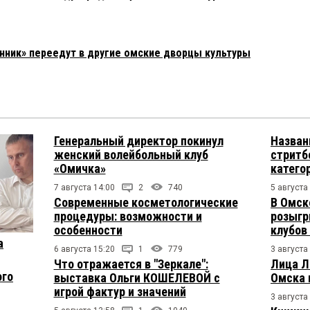
ник» переедут в другие омские дворцы культуры
Генеральный директор покинул
Назван
женский волейбольный клуб
стритб
«Омичка»
катего
7 августа 14:00
2
740
5 августа
Современные косметологические
В Омск
процедуры: возможности и
розыгр
особенности
клубов
а
6 августа 15:20
1
779
3 августа
Что отражается в "Зеркале":
Лица Л
ого
выставка Ольги КОШЕЛЕВОЙ с
Омска 
игрой фактур и значений
3 августа