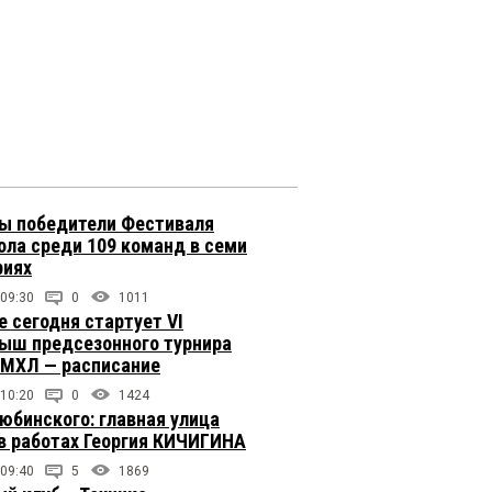
ы победители Фестиваля
ола среди 109 команд в семи
риях
 09:30
0
1011
е сегодня стартует VI
ыш предсезонного турнира
 МХЛ — расписание
 10:20
0
1424
юбинского: главная улица
в работах Георгия КИЧИГИНА
 09:40
5
1869