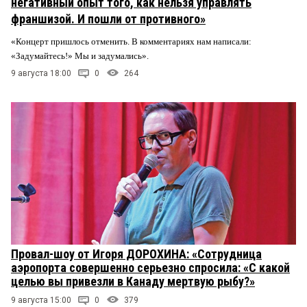
негативный опыт того, как нельзя управлять
франшизой. И пошли от противного»
«Концерт пришлось отменить. В комментариях нам написали:
«Задумайтесь!» Мы и задумались».
9 августа 18:00
0
264
Провал-шоу от Игоря ДОРОХИНА: «Сотрудница
аэропорта совершенно серьезно спросила: «С какой
целью вы привезли в Канаду мертвую рыбу?»
9 августа 15:00
0
379