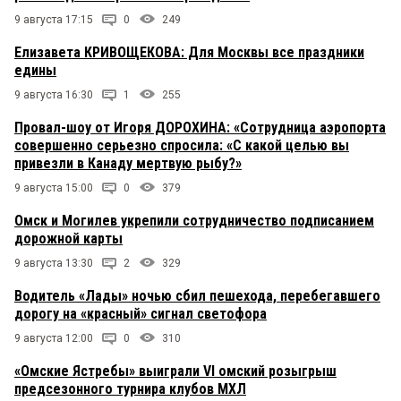
9 августа 17:15
0
249
Елизавета КРИВОЩЕКОВА: Для Москвы все праздники
едины
9 августа 16:30
1
255
Провал-шоу от Игоря ДОРОХИНА: «Сотрудница аэропорта
совершенно серьезно спросила: «С какой целью вы
привезли в Канаду мертвую рыбу?»
9 августа 15:00
0
379
Омск и Могилев укрепили сотрудничество подписанием
дорожной карты
9 августа 13:30
2
329
Водитель «Лады» ночью сбил пешехода, перебегавшего
дорогу на «красный» сигнал светофора
9 августа 12:00
0
310
«Омские Ястребы» выиграли VI омский розыгрыш
предсезонного турнира клубов МХЛ