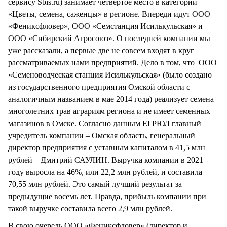
сервису Sbis.ru) занимает четвертое место в категории
«Цветы, семена, саженцы» в регионе. Впереди идут ООО
«Фениксфловер», ООО «Семстанция Исилькульская» и
ООО «Сибирский Агросоюз». О последней компании мы
уже рассказали, а первые две не совсем входят в круг
рассматриваемых нами предприятий. Дело в том, что ООО
«Семеноводческая станция Исилькульская» (было создано
из государственного предприятия Омской области с
аналогичным названием в мае 2014 года) реализует семена
многолетних трав аграриям региона и не имеет семенных
магазинов в Омске. Согласно данным ЕГРЮЛ главный
учредитель компании – Омская область, генеральный
директор предприятия с уставным капиталом в 41,5 млн
рублей – Дмитрий САУЛИН. Выручка компании в 2021
году выросла на 46%, или 22,2 млн рублей, и составила
70,55 млн рублей. Это самый лучший результат за
предыдущие восемь лет. Правда, прибыль компании при
такой выручке составила всего 2,9 млн рублей.
В свою очередь ООО «Фениксфловер» (директор и