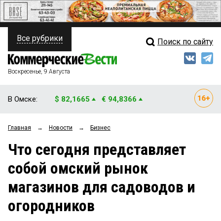
Все рубрики
Поиск по сайту
ПОЛИТИКА
Свежий выпуск
Медиа
ФИНАНСЫ
Воскресенье, 9 Августа
Кто есть кто
НЕДВИЖИМОСТЬ
В Омске:
$ 82,1665
€ 94,8366
Интервью
БИЗНЕС
Главная
→
Новости
→
Бизнес
Мнения
ОБЩЕСТВО
Что сегодня представляет
Рейтинги
ЗАКОН
собой омский рынок
Блоги
НОВОСТИ КОМПАНИЙ
магазинов для садоводов и
Архив
ПРОИСШЕСТВИЯ
огородников