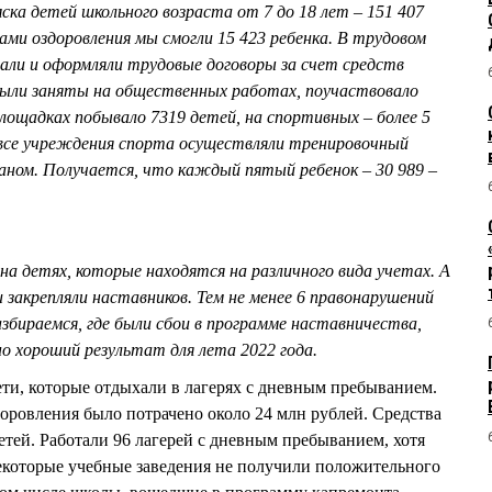
ка детей школьного возраста от 7 до 18 лет – 151 407
ами оздоровления мы смогли 15 423 ребенка. В трудовом
али и оформляли трудовые договоры за счет средств
ыли заняты на общественных работах, поучаствовало
площадках побывало 7319 детей, на спортивных – более 5
 все учреждения спорта осуществляли тренировочный
аном. Получается, что каждый пятый ребенок – 30 989 –
а детях, которые находятся на различного вида учетах. А
ми закрепляли наставников. Тем не менее 6 правонарушений
збираемся, где были сбои в программе наставничества,
о хороший результат для лета 2022 года.
ети, которые отдыхали в лагерях с дневным пребыванием.
оровления было потрачено около 24 млн рублей. Средства
тей. Работали 96 лагерей с дневным пребыванием, хотя
екоторые учебные заведения не получили положительного