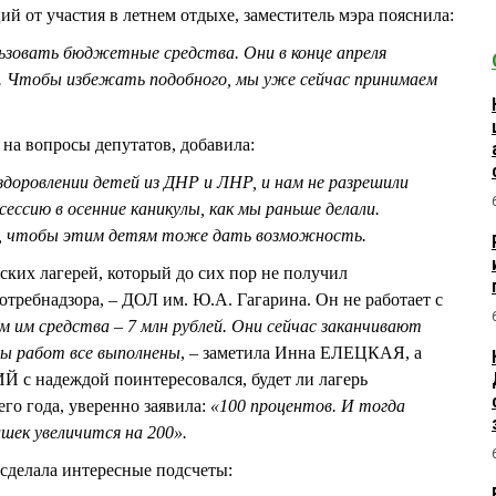
й от участия в летнем отдыхе, заместитель мэра пояснила:
ьзовать бюджетные средства. Они в конце апреля
. Чтобы избежать подобного, мы уже сейчас принимаем
на вопросы депутатов, добавила:
здоровлении детей из ДНР и ЛНР, и нам не разрешили
ессию в осенние каникулы, как мы раньше делали.
, чтобы этим детям тоже дать возможность.
ких лагерей, который до сих пор не получил
требнадзора, – ДОЛ им. Ю.А. Гагарина. Он не работает с
 им средства – 7 млн рублей. Они сейчас заканчивают
ы работ все выполнены
, – заметила Инна ЕЛЕЦКАЯ, а
с надеждой поинтересовался, будет ли лагерь
о года, уверенно заявила:
«100 процентов. И тогда
шек увеличится на 200».
а сделала интересные подсчеты: