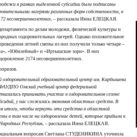
одежи в рамках выделенной субсидии были подписаны
оровительными лагерями различных форм собственности, в
172 несовершеннолетних
, – рассказала Инна ЕЛЕЦКАЯ.
департамента по делам молодежи, физической культуры и
агородных оздоровительных лагерей. Однако положительное
проведения летней смены из них получили только четыре –
на», «Юбилейный» и «Иртышские зори». В них
здоровление 2174 несовершеннолетних.
рпризов.
ий оздоровительный образовательный центр им. Карбышева
с ФАУДПО Омский учебный центр федеральной
казались принимать участие в оздоровительном сезоне
убсидий, у нас сложилась экономия областных средств. В
м итоги, чтобы вернуть эти средства в областной
ны в том числе на оздоровление детей, которые прибыли к
 Народных Республик
, – рассказала Инна ЕЛЕЦКАЯ.
о социальным вопросам Светлана СТУДЕНИКИНА уточнила