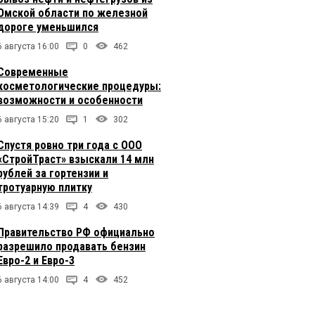
Омской области по железной
дороге уменьшился
6 августа 16:00
0
462
Современные
косметологические процедуры:
возможности и особенности
6 августа 15:20
1
302
Спустя ровно три года с ООО
«СтройТраст» взыскали 14 млн
рублей за гортензии и
тротуарную плитку
6 августа 14:39
4
430
Правительство РФ официально
разрешило продавать бензин
Евро-2 и Евро-3
6 августа 14:00
4
452