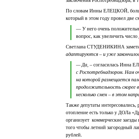
заключения Роспотребнадзора, в 
По словам Инны ЕЛЕЦКОЙ, больши
который в этом году провел две с
— У него очень положительн
вопрос, как увеличить число 
Светлана СТУДЕНИКИНА заметила
адаптируются – и уже закончило
— Да,
– согласилась Инна Е
с Роспотребнадзором. Нам о
на которой размещается пал
продолжительность скорее вс
несколько смен – в этом нап
Также депутаты интересовались, 
отопление есть только у ДОЛа «Д
организует коммерческие заезды 
того чтобы летний загородный лаг
рублей.