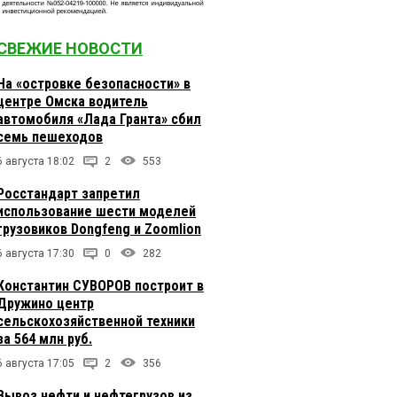
СВЕЖИЕ НОВОСТИ
На «островке безопасности» в
центре Омска водитель
автомобиля «Лада Гранта» сбил
семь пешеходов
6 августа 18:02
2
553
Росстандарт запретил
использование шести моделей
грузовиков Dongfeng и Zoomlion
6 августа 17:30
0
282
Константин СУВОРОВ построит в
Дружино центр
сельскохозяйственной техники
за 564 млн руб.
6 августа 17:05
2
356
Вывоз нефти и нефтегрузов из