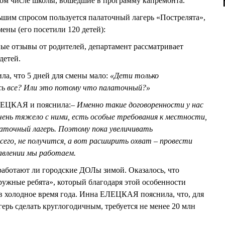
том числе школы, вошедшие в программу капремонта.
м спросом пользуется палаточный лагерь «Пострелята»,
мены (его посетили 120 детей):
ые отзывы от родителей, департамент рассматривает
детей.
, что 5 дней для смены мало:
«Дети только
сь все? Или это потому что палаточный?»
ЛЕЦКАЯ и пояснила:
– Именно такие договоренности у нас
чень тяжело с ними, есть особые требования к местности,
аточный лагерь. Поэтому пока увеличивать
его, не получится, а вот расширить охват – провести
равлении мы работаем.
работают ли городские ДОЛы зимой. Оказалось, что
ружные ребята», который благодаря этой особенности
в холодное время года. Инна ЕЛЕЦКАЯ пояснила, что, для
ерь сделать круглогодичным, требуется не менее 20 млн