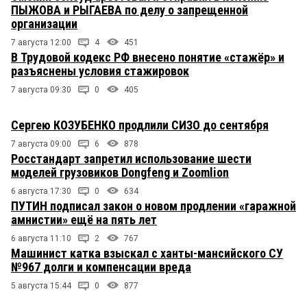
ПЫЖОВА и РЫГАЕВА по делу о запрещенной
организации
7 августа 12:00
4
451
В Трудовой кодекс РФ внесено понятие «стажёр» и
разъяснены условия стажировок
7 августа 09:30
0
405
Сергею КОЗУБЕНКО продлили СИЗО до сентября
7 августа 09:00
6
878
Росстандарт запретил использование шести
моделей грузовиков Dongfeng и Zoomlion
6 августа 17:30
0
634
ПУТИН подписал закон о новом продлении «гаражной
амнистии» ещё на пять лет
6 августа 11:10
2
767
Машинист катка взыскал с ханты-мансийского СУ
№967 долги и компенсации вреда
5 августа 15:44
0
877