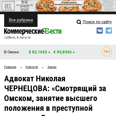
Все рубрики
Поиск по сайту
ПОЛИТИКА
Свежий выпуск
Медиа
ФИНАНСЫ
Суббота, 8 Августа
Кто есть кто
НЕДВИЖИМОСТЬ
В Омске:
$ 82,1665
€ 94,8366
Интервью
БИЗНЕС
Главная
→
Новости
→
Закон
Мнения
ОБЩЕСТВО
Адвокат Николая
Рейтинги
ЗАКОН
ЧЕРНЕЦОВА: «Смотрящий за
Блоги
НОВОСТИ КОМПАНИЙ
Омском, занятие высшего
Архив
ПРОИСШЕСТВИЯ
положения в преступной