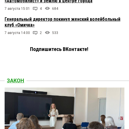
«Автомобилист» и землю в центре города
7 августа 15:01
4
684
Генеральный директор покинул женский волейбольный
клуб «Омичка»
7 августа 14:00
2
533
Подпишитесь ВКонтакте!
ЗАКОН