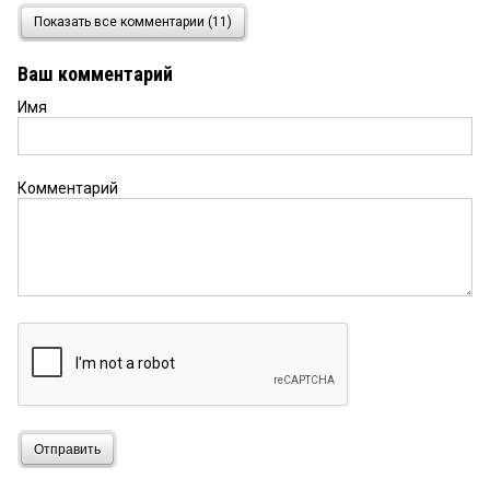
Друг
15 июня 2023 в 16:32:
Показать все комментарии (11)
Ответ Анониму, что ты знаешь? И, что то, что
сидел, смотри сам не паподи в немилость
Ваш комментарий
силовикам, умные все такие,
Имя
Валентин
12 июня 2023 в 14:33:
Какие смотрящие в г Омске? Забыли какой
город.смотрящие ха. Задайте вопросом мужиков
Комментарий
кто то греет в зонах.у этих ребят одна ст 209 и
126 обыкновенный бандитизм с похищением
человека.
Аноним
6 июня 2023 в 20:47:
Я лично знаю тех о ком тут написано и я уверен
так все и было у них вообще нет ни стыда не
совести. И ни слова о том что главный фигурант
уже сидел. Таких пожизненно судить надо
Друг
12 мая 2023 в 17:53:
Отправить
Не понятно никому, как суд принял это дело,
полный бред. Одного хотят посадить по полной,