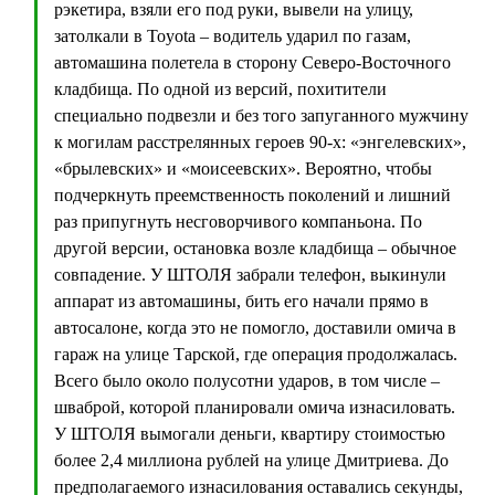
рэкетира, взяли его под руки, вывели на улицу,
затолкали в Toyota – водитель ударил по газам,
автомашина полетела в сторону Северо-Восточного
кладбища. По одной из версий, похитители
специально подвезли и без того запуганного мужчину
к могилам расстрелянных героев 90-х: «энгелевских»,
«брылевских» и «моисеевских». Вероятно, чтобы
подчеркнуть преемственность поколений и лишний
раз припугнуть несговорчивого компаньона. По
другой версии, остановка возле кладбища – обычное
совпадение. У ШТОЛЯ забрали телефон, выкинули
аппарат из автомашины, бить его начали прямо в
автосалоне, когда это не помогло, доставили омича в
гараж на улице Тарской, где операция продолжалась.
Всего было около полусотни ударов, в том числе –
шваброй, которой планировали омича изнасиловать.
У ШТОЛЯ вымогали деньги, квартиру стоимостью
более 2,4 миллиона рублей на улице Дмитриева. До
предполагаемого изнасилования оставались секунды,