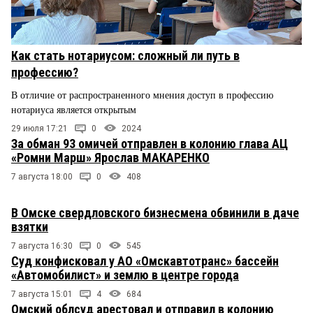
Как стать нотариусом: сложный ли путь в
профессию?
В отличие от распространенного мнения доступ в профессию
нотариуса является открытым
29 июля 17:21
0
2024
За обман 93 омичей отправлен в колонию глава АЦ
«Ромни Марш» Ярослав МАКАРЕНКО
7 августа 18:00
0
408
В Омске свердловского бизнесмена обвинили в даче
взятки
7 августа 16:30
0
545
Суд конфисковал у АО «Омскавтотранс» бассейн
«Автомобилист» и землю в центре города
7 августа 15:01
4
684
Омский облсуд арестовал и отправил в колонию