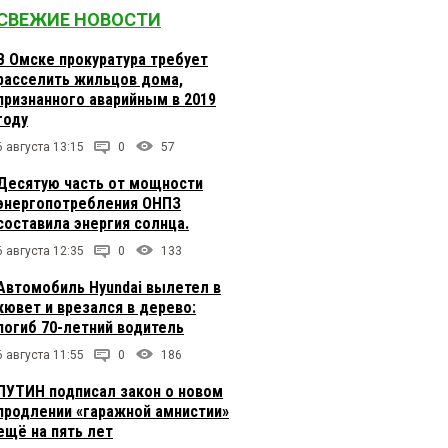
СВЕЖИЕ НОВОСТИ
В Омске прокуратура требует
расселить жильцов дома,
признанного аварийным в 2019
году
6 августа 13:15
0
57
Десятую часть от мощности
энергопотребления ОНПЗ
составила энергия солнца.
6 августа 12:35
0
133
Автомобиль Hyundai вылетел в
кювет и врезался в дерево:
погиб 70-летний водитель
6 августа 11:55
0
186
ПУТИН подписал закон о новом
продлении «гаражной амнистии»
ещё на пять лет