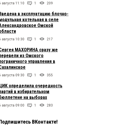
6 августа 11:10
1
209
Введена в эксплуатацию блочно-
модульная котельная в селе
Александровское Омской
области
6 августа 10:30
1
217
Сергея МАХОРИНА сразу же
перевели из Омского
пограничного управления в
Сахалинское
6 августа 09:30
1
355
ЦИК определила очередность
партий в избирательном
бюллетене на выборах
6 августа 09:00
1
283
Подпишитесь ВКонтакте!