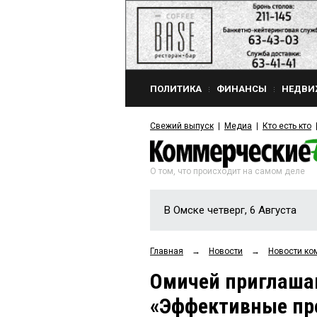
ПОЛИТИКА
ФИНАНСЫ
НЕДВИ
Свежий выпуск
Медиа
Кто есть кто
О том, что происходит на самом деле
В Омске четверг, 6 Августа
Главная
→
Новости
→
Новости ко
Омичей приглаша
«Эффективные пр