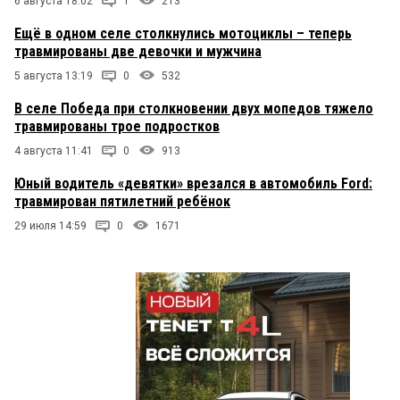
6 августа 18:02
1
213
Ещё в одном селе столкнулись мотоциклы – теперь
травмированы две девочки и мужчина
5 августа 13:19
0
532
В селе Победа при столкновении двух мопедов тяжело
травмированы трое подростков
4 августа 11:41
0
913
Юный водитель «девятки» врезался в автомобиль Ford:
травмирован пятилетний ребёнок
29 июля 14:59
0
1671