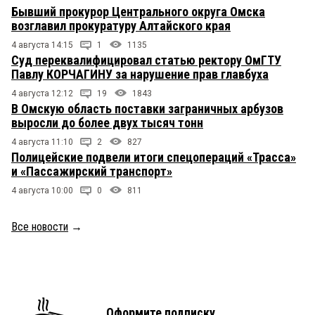
Бывший прокурор Центрального округа Омска
возглавил прокуратуру Алтайского края
4 августа 14:15
1
1135
Суд переквалифицировал статью ректору ОмГТУ
Павлу КОРЧАГИНУ за нарушение прав главбуха
4 августа 12:12
19
1843
В Омскую область поставки заграничных арбузов
выросли до более двух тысяч тонн
4 августа 11:10
2
827
Полицейские подвели итоги спецопераций «Трасса»
и «Пассажирский транспорт»
4 августа 10:00
0
811
Все новости
→
Оформите подписку