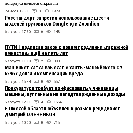
нотариуса является открытым
29 июля 17:21
0
1828
Росстандарт запретил использование шести
моделей грузовиков Dongfeng и Zoomlion
6 августа 17:30
0
148
ПУТИН подписал закон о новом продлении «гаражной
амнистии» ещё на пять лет
6 августа 11:10
2
308
Машинист катка взыскал с ханты-мансийского СУ
№967 долги и компенсации вреда
5 августа 15:44
0
557
Прокуратура требует конфисковать у чиновницы
машины, купленные на неподтвержденные доходы
5 августа 12:01
4
1556
В Омской области объявлен в розыск рецидивист
Дмитрий ОЛЕННИКОВ
5 августа 10:00
0
715