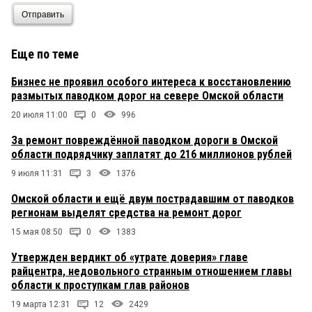
Отправить
Еще по теме
Бизнес не проявил особого интереса к восстановлению
размытых паводком дорог на севере Омской области
20 июля 11:00
0
996
За ремонт повреждённой паводком дороги в Омской
области подрядчику заплатят до 216 миллионов рублей
9 июля 11:31
3
1376
Омской области и ещё двум пострадавшим от паводков
регионам выделят средства на ремонт дорог
15 мая 08:50
0
1383
Утвержден вердикт об «утрате доверия» главе
райцентра, недовольного странным отношением главы
области к проступкам глав районов
19 марта 12:31
12
2429