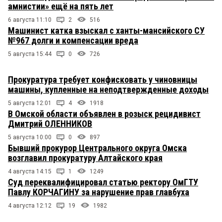
амнистии» ещё на пять лет
6 августа 11:10
2
516
Машинист катка взыскал с ханты-мансийского СУ
№967 долги и компенсации вреда
5 августа 15:44
0
726
Прокуратура требует конфисковать у чиновницы
машины, купленные на неподтвержденные доходы
5 августа 12:01
4
1918
В Омской области объявлен в розыск рецидивист
Дмитрий ОЛЕННИКОВ
5 августа 10:00
0
897
Бывший прокурор Центрального округа Омска
возглавил прокуратуру Алтайского края
4 августа 14:15
1
1249
Суд переквалифицировал статью ректору ОмГТУ
Павлу КОРЧАГИНУ за нарушение прав главбуха
4 августа 12:12
19
1982