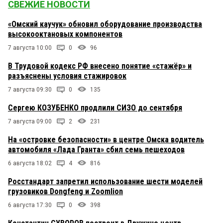
СВЕЖИЕ НОВОСТИ
«Омский каучук» обновил оборудование производства
высокооктановых компонентов
7 августа 10:00
0
96
В Трудовой кодекс РФ внесено понятие «стажёр» и
разъяснены условия стажировок
7 августа 09:30
0
135
Сергею КОЗУБЕНКО продлили СИЗО до сентября
7 августа 09:00
2
231
На «островке безопасности» в центре Омска водитель
автомобиля «Лада Гранта» сбил семь пешеходов
6 августа 18:02
4
816
Росстандарт запретил использование шести моделей
грузовиков Dongfeng и Zoomlion
6 августа 17:30
0
398