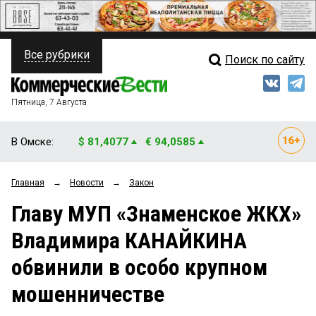
Все рубрики
Поиск по сайту
ПОЛИТИКА
Свежий выпуск
Медиа
ФИНАНСЫ
Пятница, 7 Августа
Кто есть кто
НЕДВИЖИМОСТЬ
В Омске:
$ 81,4077
€ 94,0585
Интервью
БИЗНЕС
Главная
→
Новости
→
Закон
Мнения
ОБЩЕСТВО
Главу МУП «Знаменское ЖКХ»
Рейтинги
ЗАКОН
Владимира КАНАЙКИНА
Блоги
НОВОСТИ КОМПАНИЙ
обвинили в особо крупном
Архив
ПРОИСШЕСТВИЯ
мошенничестве