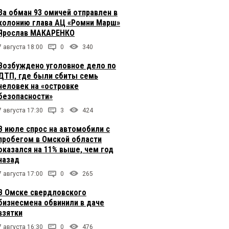
За обман 93 омичей отправлен в
колонию глава АЦ «Ромни Марш»
Ярослав МАКАРЕНКО
7 августа 18:00
0
340
Возбуждено уголовное дело по
ДТП, где были сбиты семь
человек на «островке
безопасности»
7 августа 17:30
3
424
В июле спрос на автомобили с
пробегом в Омской области
оказался на 11% выше, чем год
назад
7 августа 17:00
0
265
В Омске свердловского
бизнесмена обвинили в даче
взятки
7 августа 16:30
0
476