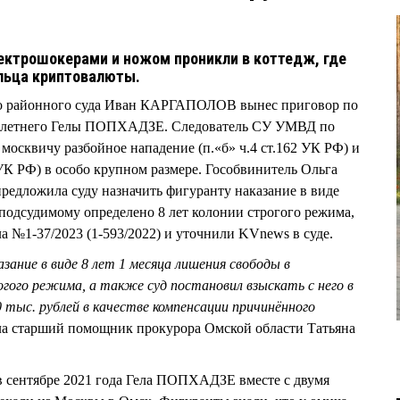
лектрошокерами и ножом проникли в коттедж, где
льца криптовалюты.
ого районного суда Иван КАРГАПОЛОВ вынес приговор по
8-летнего Гелы ПОПХАДЗЕ. Следователь СУ УМВД по
осквичу разбойное нападение (п.«б» ч.4 ст.162 УК РФ) и
 УК РФ) в особо крупном размере. Гособвинитель Ольга
дложила суду назначить фигуранту наказание в виде
 подсудимому определено 8 лет колонии строгого режима,
ла №1-37/2023 (1-593/2022) и уточнили KVnews в суде.
зание в виде 8 лет 1 месяца лишения свободы в
гого режима, а также суд постановил взыскать с него в
 тыс. рублей в качестве компенсации причинённого
ила старший помощник прокурора Омской области Татьяна
, в сентябре 2021 года Гела ПОПХАДЗЕ вместе с двумя