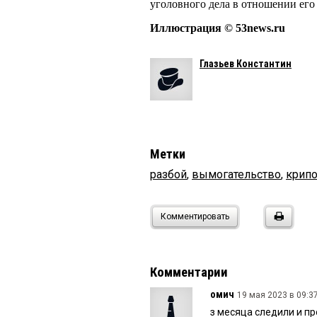
уголовного дела в отношении его
Иллюстрация © 53news.ru
Глазьев Константин
Метки
разбой
,
вымогательство
,
крип
Комментировать
Комментарии
омич
19 мая 2023 в 09:37
з месяца следили и пр