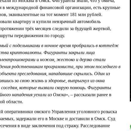
хали из Москвы в Омск. Фигуранты знали, что у омича,
м в международной финансовой организации, есть крупные
нов, эквивалентные на тот момент 181 млн рублей.
овали квартиру и купили невзрачный автомобиль
протяжении трёх месяцев следили за будущей жертвой,
ршруты передвижения по городу.
емый с подельниками в ночное время пробрались в коттедж
ьства криптовалюты. Фигуранты закрыли лица
электрошокерами и ножом, жестоко и дерзко стали
ения родственникам программиста, при этом последнего в
объекта преследования, нападавшие скрылись. Один из
авшись за свою жизнь и здоровье, выпрыгнул из окна
 соседям, которые вызвали скорую помощь. Фигуранты
ойного нападения уехали из Омска
», – рассказали ранее в
ой области.
ий оперативники омского Управления уголовного розыска
ваемых, задержали его в Москве и доставили в Омск. Суд
ечения в виде заключения под стражу. Расследование