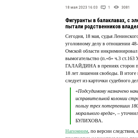
18 мая 2023 16:03
1
3081
Фигуранты в балаклавах, с э
пытали родственников владе
Сегодня, 18 мая, судья Ленинск
уголовному делу в отношении 4
Омской области инкриминировал м
вымогательство (п.«б» ч.3 ст.163
ГАЛАЙДИНА в прениях сторон пре
18 лет лишения свободы. В итоге
следует из карточки судебного де
«
Подсудимому назначено нака
исправительной колонии стро
пользу трех потерпевших 180
морального вреда
», – уточн
БУЛИХОВА.
Напомним
, по версии следствия