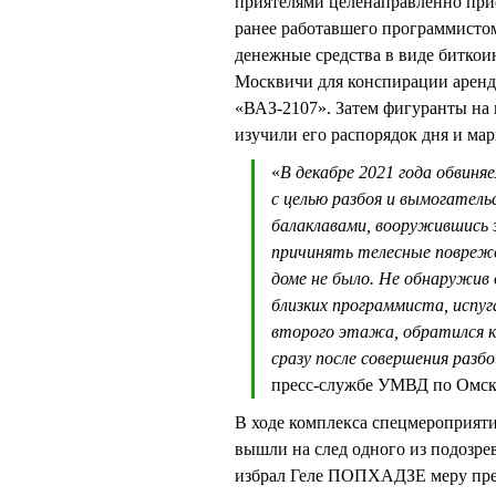
приятелями целенаправленно прие
ранее работавшего программисто
денежные средства в виде биткои
Москвичи для конспирации аренд
«ВАЗ-2107». Затем фигуранты на 
изучили его распорядок дня и ма
«
В декабре 2021 года обвиня
с целью разбоя и вымогател
балаклавами, вооружившись 
причинять телесные поврежд
доме не было. Не обнаружив 
близких программиста, испуг
второго этажа, обратился к
сразу после совершения разб
пресс-службе УМВД по Омск
В ходе комплекса спецмероприят
вышли на след одного из подозре
избрал Геле ПОПХАДЗЕ меру прес