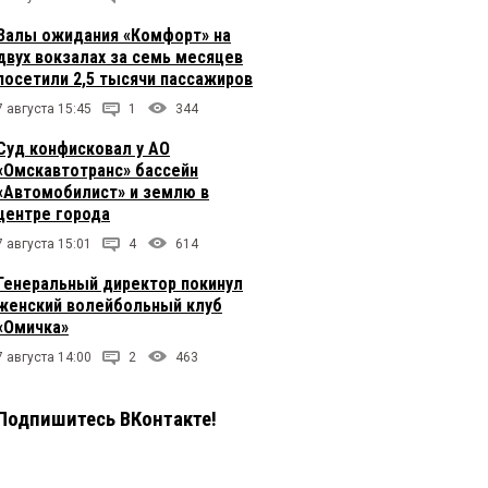
Залы ожидания «Комфорт» на
двух вокзалах за семь месяцев
посетили 2,5 тысячи пассажиров
7 августа 15:45
1
344
Суд конфисковал у АО
«Омскавтотранс» бассейн
«Автомобилист» и землю в
центре города
7 августа 15:01
4
614
Генеральный директор покинул
женский волейбольный клуб
«Омичка»
7 августа 14:00
2
463
Подпишитесь ВКонтакте!