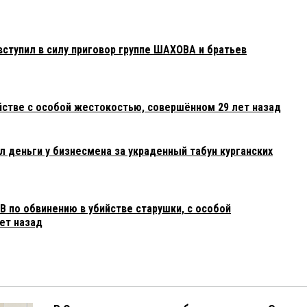
ступил в силу приговор группе ШАХОВА и братьев
йстве с особой жестокостью, совершённом 29 лет назад
 деньги у бизнесмена за украденный табун курганских
 по обвинению в убийстве старушки, с особой
ет назад