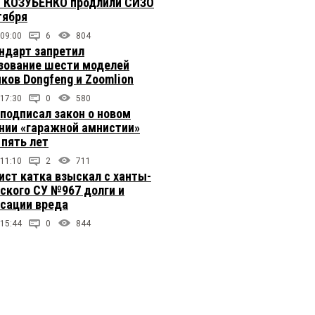
 КОЗУБЕНКО продлили СИЗО
тября
 09:00
6
804
ндарт запретил
зование шести моделей
иков Dongfeng и Zoomlion
 17:30
0
580
подписал закон о новом
нии «гаражной амнистии»
 пять лет
 11:10
2
711
ст катка взыскал с ханты-
ского СУ №967 долги и
сации вреда
 15:44
0
844