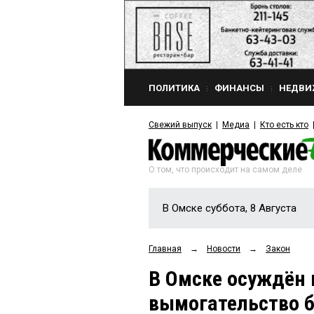
ПОЛИТИКА
ФИНАНСЫ
НЕДВИ
Свежий выпуск
Медиа
Кто есть кто
О том, что происходит на самом деле
В Омске суббота, 8 Августа
Главная
→
Новости
→
Закон
В Омске осуждён 
вымогательство б