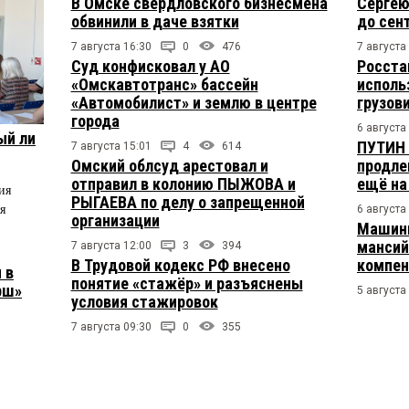
В Омске свердловского бизнесмена
Сергею
обвинили в даче взятки
до сен
7 августа 16:30
0
476
7 августа
Суд конфисковал у АО
Росста
«Омскавтотранс» бассейн
исполь
«Автомобилист» и землю в центре
грузов
города
6 августа
ый ли
ПУТИН 
7 августа 15:01
4
614
Омский облсуд арестовал и
продле
отправил в колонию ПЫЖОВА и
ещё на
ия
РЫГАЕВА по делу о запрещенной
я
6 августа
организации
Машини
мансий
7 августа 12:00
3
394
В Трудовой кодекс РФ внесено
компен
 в
понятие «стажёр» и разъяснены
рш»
5 августа
условия стажировок
7 августа 09:30
0
355