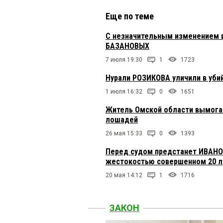
Еще по теме
С незначительным изменением в
БАЗАНОВЫХ
7 июля 19:30
1
1723
Нурали РОЗИКОВА уличили в уби
1 июля 16:32
0
1651
Житель Омской области вымогал
лошадей
26 мая 15:33
0
1393
Перед судом предстанет ИВАНОВ
жестокостью совершенном 20 л
20 мая 14:12
1
1716
ЗАКОН