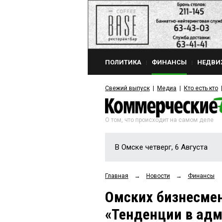
ПОЛИТИКА
ФИНАНСЫ
НЕДВИ
Свежий выпуск
Медиа
Кто есть кто
О том, что происходит на самом деле
В Омске четверг, 6 Августа
Главная
→
Новости
→
Финансы
Омских бизнесмен
«Тенденции в ад