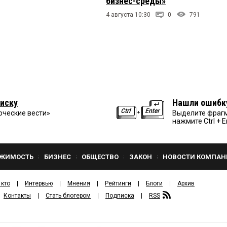
бизнес-среды»
4 августа 10:30
0
791
иску
Нашли ошибк
рческие вести»
Выделите фрагм
нажмите Ctrl + E
ЖИМОСТЬ
БИЗНЕС
ОБЩЕСТВО
ЗАКОН
НОВОСТИ КОМПАН
 кто
Интервью
Мнения
Рейтинги
Блоги
Архив
Контакты
Стать блогером
Подписка
RSS