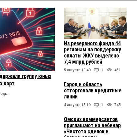
Из резервного фонда 44
регионам на поддержку
оплаты ЖКУ выделено
7,4 млрд рублей
5 августа 10:40
1
451
держали группу юных
х карт
Город и область
отторговали кредитные
боды.
линии
4 августа 15:19
1
745
Омских коммерсантов
приглашают на вебинар
«Чистота сделок и