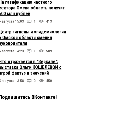
На газификацию частного
сектора Омска область получит
600 млн рублей
5 августа 15:03
1
413
Центр гигиены и эпидемиологии
в Омской области сменил
руководителя
5 августа 14:23
1
509
Что отражается в "Зеркале":
выставка Ольги КОШЕЛЕВОЙ с
игрой фактур и значений
5 августа 13:58
0
450
Подпишитесь ВКонтакте!