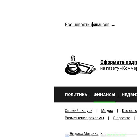
Все новости финансов
→
Оформите подп
на газету «Комме
ПОЛИТИКА
ФИНАНСЫ
НЕДВИ
Свежий выпуск
Медиа
Кто есть
Размещение рекламы
О проекте
kv
news.ru