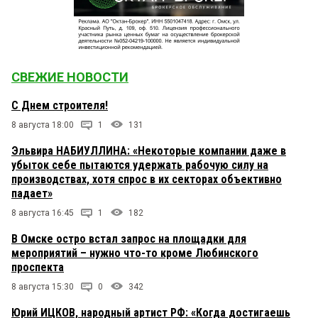
СВЕЖИЕ НОВОСТИ
С Днем строителя!
8 августа 18:00
1
131
Эльвира НАБИУЛЛИНА: «Некоторые компании даже в
убыток себе пытаются удержать рабочую силу на
производствах, хотя спрос в их секторах объективно
падает»
8 августа 16:45
1
182
В Омске остро встал запрос на площадки для
мероприятий – нужно что-то кроме Любинского
проспекта
8 августа 15:30
0
342
Юрий ИЦКОВ, народный артист РФ: «Когда достигаешь