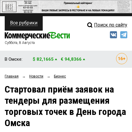
Все рубрики
Поиск по сайту
ПОЛИТИКА
Свежий выпуск
Медиа
ФИНАНСЫ
Суббота, 8 Августа
Кто есть кто
НЕДВИЖИМОСТЬ
В Омске:
$ 82,1665
€ 94,8366
Интервью
БИЗНЕС
Главная
→
Новости
→
Бизнес
Мнения
ОБЩЕСТВО
Стартовал приём заявок на
Рейтинги
ЗАКОН
тендеры для размещения
Блоги
НОВОСТИ КОМПАНИЙ
торговых точек в День города
Архив
ПРОИСШЕСТВИЯ
Омска