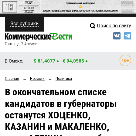
Все рубрики
Поиск по сайту
ПОЛИТИКА
Свежий выпуск
Медиа
ФИНАНСЫ
Пятница, 7 Августа
Кто есть кто
НЕДВИЖИМОСТЬ
В Омске:
$ 81,4077
€ 94,0585
Интервью
БИЗНЕС
Главная
→
Новости
→
Политика
Мнения
ОБЩЕСТВО
В окончательном списке
Рейтинги
ЗАКОН
кандидатов в губернаторы
Блоги
НОВОСТИ КОМПАНИЙ
останутся ХОЦЕНКО,
Архив
ПРОИСШЕСТВИЯ
КАЗАНИН и МАКАЛЕНКО,