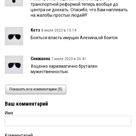
транспортной реформой теперь вообще до
центра не доехать. Спасибо, что Вам наплевать
на жалобы простых людей!!!
Котэ
8 июля 2023 в 13:14:
Бояться власть имущих Алехина,ой боится.
Снижанна
7 июля 2023 в 20:41:
Хоценко харизматично брутален
мужественностью.
Алина
7 июля 2023 в 18:02:
Показать все комментарии (5)
Я тоже за новенького врио Хоценко, энергичный,
молодой, наших чинуш заставляет шевелиться,
Ваш комментарий
молодец!
Имя
Настасья
7 июля 2023 в 17:47:
Я за Хоценко. Мне очень нравится его политика,
настрой боевой и то, что он так дорожит
Комментарий