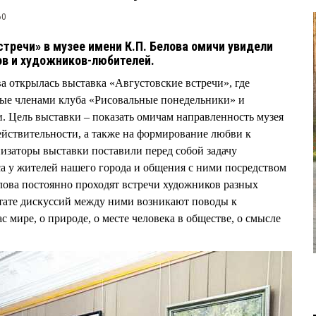
60
тречи» в музее имени К.П. Белова омичи увидели
в и художников-любителей.
а открылась выставка «Августовские встречи», где
ые членами клуба «Рисовальные понедельники» и
 Цель выставки – показать омичам направленность музея
ействительности, а также на формирование любви к
низаторы выставки поставили перед собой задачу
а у жителей нашего города и общения с ними посредством
елова постоянно проходят встречи художников разных
ьтате дискуссий между ними возникают поводы к
мире, о природе, о месте человека в обществе, о смысле