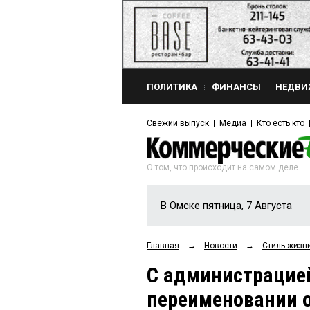
ПОЛИТИКА
ФИНАНСЫ
НЕДВИ
Свежий выпуск
Медиа
Кто есть кто
О том, что происходит на самом деле
В Омске пятница, 7 Августа
Главная
→
Новости
→
Стиль жизн
С администрацией
переименовании о