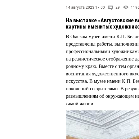
14 августа 2023 17:00
29
119
На выставке «Августовские вс
картины именитых художнико
В Омском музее имени К.П. Белов
представлены работы, выполненн
профессиональными художниками.
на реалистическое отображение д
родному краю. Вместе с тем орга
воспитания художественного вкус
искусства. В музее имени К.П. Б
поколений со зрителями. В резул
размышлениям об окружающем нас 
самой жизни.