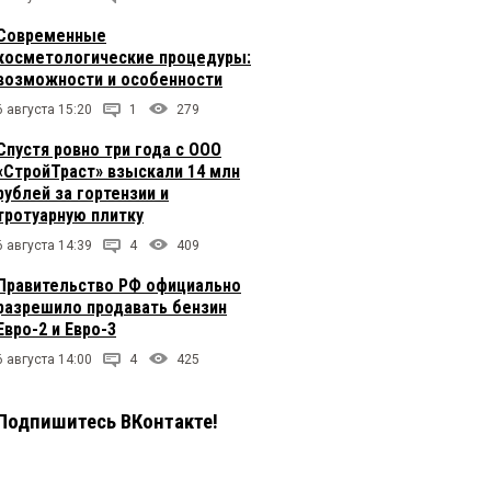
Современные
косметологические процедуры:
возможности и особенности
6 августа 15:20
1
279
Спустя ровно три года с ООО
«СтройТраст» взыскали 14 млн
рублей за гортензии и
тротуарную плитку
6 августа 14:39
4
409
Правительство РФ официально
разрешило продавать бензин
Евро-2 и Евро-3
6 августа 14:00
4
425
Подпишитесь ВКонтакте!