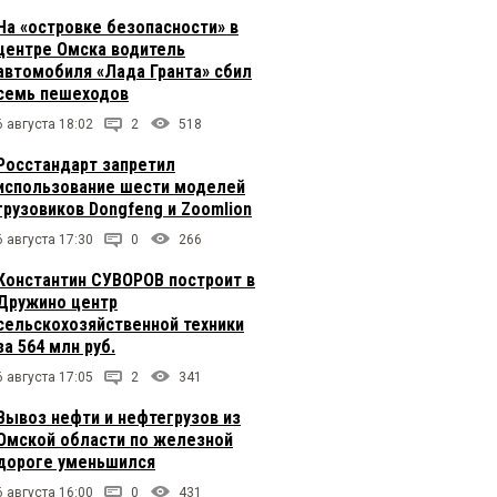
На «островке безопасности» в
центре Омска водитель
автомобиля «Лада Гранта» сбил
семь пешеходов
6 августа 18:02
2
518
Росстандарт запретил
использование шести моделей
грузовиков Dongfeng и Zoomlion
6 августа 17:30
0
266
Константин СУВОРОВ построит в
Дружино центр
сельскохозяйственной техники
за 564 млн руб.
6 августа 17:05
2
341
Вывоз нефти и нефтегрузов из
Омской области по железной
дороге уменьшился
6 августа 16:00
0
431