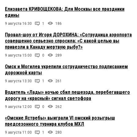
Елизавета КРИВОЩЕКОВА: Для Москвы все праздники
едины
9 августа 16:30
1
186
Провал-шоу от Игоря ДОРОХИНА: «Сотрудница аэропорта
совершенно серьезно спросила: «С какой целью вы
привезли в Канаду мертвую рыбу?»
9 августа 15:00
0
289
Омск и Могилев укрепили сотрудничество подписанием
дорожной карты
9 августа 13:30
1
261
Водитель «Лады» ночью сбил пешехода, перебегавшего
дорогу на «красный» сигнал светофора
9 августа 12:00
0
262
«Омские Ястребы» выиграли VI омский розыгрыш
предсезонного турнира клубов МХЛ
9 августа 11:00
1
280