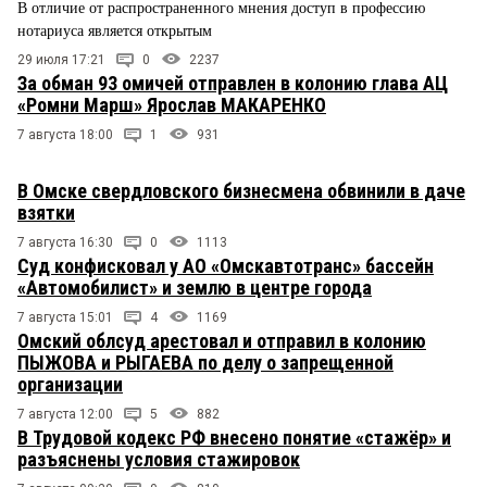
В отличие от распространенного мнения доступ в профессию
нотариуса является открытым
29 июля 17:21
0
2237
За обман 93 омичей отправлен в колонию глава АЦ
«Ромни Марш» Ярослав МАКАРЕНКО
7 августа 18:00
1
931
В Омске свердловского бизнесмена обвинили в даче
взятки
7 августа 16:30
0
1113
Суд конфисковал у АО «Омскавтотранс» бассейн
«Автомобилист» и землю в центре города
7 августа 15:01
4
1169
Омский облсуд арестовал и отправил в колонию
ПЫЖОВА и РЫГАЕВА по делу о запрещенной
организации
7 августа 12:00
5
882
В Трудовой кодекс РФ внесено понятие «стажёр» и
разъяснены условия стажировок