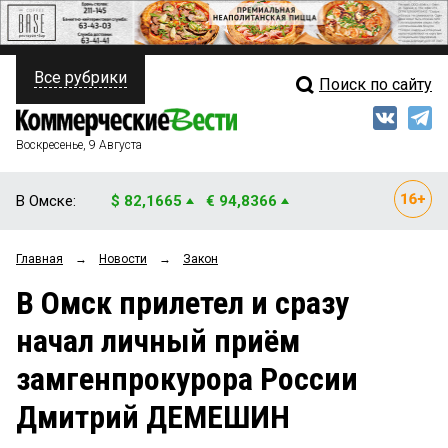
Все рубрики
Поиск по сайту
ПОЛИТИКА
Свежий выпуск
Медиа
ФИНАНСЫ
Воскресенье, 9 Августа
Кто есть кто
НЕДВИЖИМОСТЬ
В Омске:
$ 82,1665
€ 94,8366
Интервью
БИЗНЕС
Главная
→
Новости
→
Закон
Мнения
ОБЩЕСТВО
В Омск прилетел и сразу
Рейтинги
ЗАКОН
начал личный приём
Блоги
НОВОСТИ КОМПАНИЙ
замгенпрокурора России
Архив
ПРОИСШЕСТВИЯ
Дмитрий ДЕМЕШИН