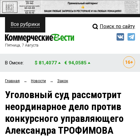
Все рубрики
Поиск по сайту
ПОЛИТИКА
Свежий выпуск
Медиа
ФИНАНСЫ
Пятница, 7 Августа
Кто есть кто
НЕДВИЖИМОСТЬ
В Омске:
$ 81,4077
€ 94,0585
Интервью
БИЗНЕС
Главная
→
Новости
→
Закон
Мнения
ОБЩЕСТВО
Уголовный суд рассмотрит
Рейтинги
ЗАКОН
неординарное дело против
Блоги
НОВОСТИ КОМПАНИЙ
конкурсного управляющего
Архив
ПРОИСШЕСТВИЯ
Александра ТРОФИМОВА