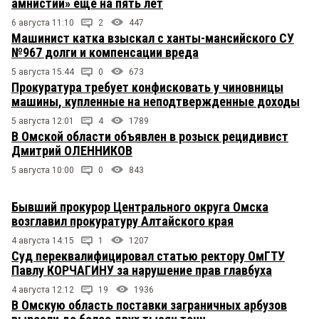
амнистии» ещё на пять лет
6 августа 11:10
2
447
Машинист катка взыскал с ханты-мансийского СУ
№967 долги и компенсации вреда
5 августа 15:44
0
673
Прокуратура требует конфисковать у чиновницы
машины, купленные на неподтвержденные доходы
5 августа 12:01
4
1789
В Омской области объявлен в розыск рецидивист
Дмитрий ОЛЕННИКОВ
5 августа 10:00
0
843
Бывший прокурор Центрального округа Омска
возглавил прокуратуру Алтайского края
4 августа 14:15
1
1207
Суд переквалифицировал статью ректору ОмГТУ
Павлу КОРЧАГИНУ за нарушение прав главбуха
4 августа 12:12
19
1936
В Омскую область поставки заграничных арбузов