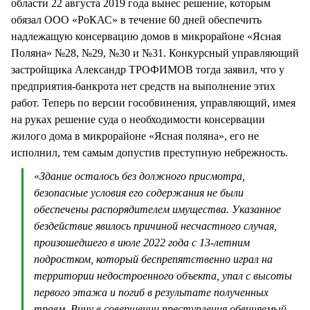
области 22 августа 2019 года вынес решение, которым
обязал ООО «РоКАС» в течение 60 дней обеспечить
надлежащую консервацию домов в микрорайоне «Ясная
Поляна» №28, №29, №30 и №31. Конкурсный управляющий
застройщика Александр ТРОФИМОВ тогда заявил, что у
предприятия-банкрота нет средств на выполнение этих
работ. Теперь по версии гособвинения, управляющий, имея
на руках решение суда о необходимости консервации
жилого дома в микрорайоне «Ясная поляна», его не
исполнил, тем самым допустив преступную небрежность.
«
Здание осталось без должного присмотра,
безопасные условия его содержания не были
обеспечены распорядителем имущества. Указанное
бездействие явилось причиной несчастного случая,
произошедшего в июле 2022 года с 13-летним
подростком, который беспрепятственно играл на
территории недостроенного объекта, упал с высоты
первого этажа и погиб в результате полученных
травм. Вину в совершении преступления обвиняемый