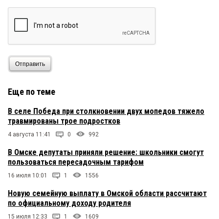
Отправить
Еще по теме
В селе Победа при столкновении двух мопедов тяжело
травмированы трое подростков
4 августа 11:41
0
992
В Омске депутаты приняли решение: школьники смогут
пользоваться пересадочным тарифом
16 июля 10:01
1
1556
Новую семейную выплату в Омской области рассчитают
по официальному доходу родителя
15 июля 12:33
1
1609