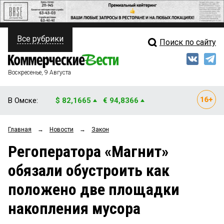
Все рубрики
Поиск по сайту
ПОЛИТИКА
Свежий выпуск
Медиа
ФИНАНСЫ
Воскресенье, 9 Августа
Кто есть кто
НЕДВИЖИМОСТЬ
В Омске:
$ 82,1665
€ 94,8366
Интервью
БИЗНЕС
Главная
→
Новости
→
Закон
Мнения
ОБЩЕСТВО
Регоператора «Магнит»
Рейтинги
ЗАКОН
обязали обустроить как
Блоги
НОВОСТИ КОМПАНИЙ
положено две площадки
Архив
ПРОИСШЕСТВИЯ
накопления мусора