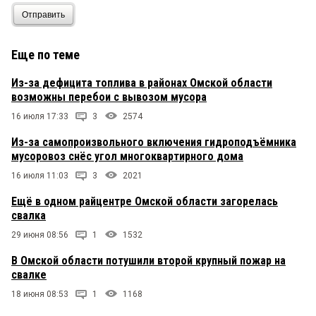
Отправить
Еще по теме
Из-за дефицита топлива в районах Омской области
возможны перебои с вывозом мусора
16 июля 17:33
3
2574
Из-за самопроизвольного включения гидроподъёмника
мусоровоз снёс угол многоквартирного дома
16 июля 11:03
3
2021
Ещё в одном райцентре Омской области загорелась
свалка
29 июня 08:56
1
1532
В Омской области потушили второй крупный пожар на
свалке
18 июня 08:53
1
1168