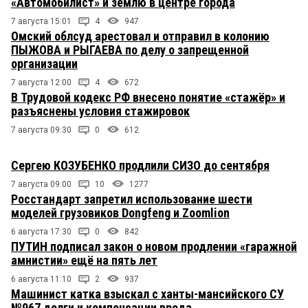
«Автомобилист» и землю в центре города
7 августа 15:01
4
947
Омский облсуд арестовал и отправил в колонию
ПЫЖОВА и РЫГАЕВА по делу о запрещенной
организации
7 августа 12:00
4
672
В Трудовой кодекс РФ внесено понятие «стажёр» и
разъяснены условия стажировок
7 августа 09:30
0
612
Сергею КОЗУБЕНКО продлили СИЗО до сентября
7 августа 09:00
10
1277
Росстандарт запретил использование шести
моделей грузовиков Dongfeng и Zoomlion
6 августа 17:30
0
842
ПУТИН подписал закон о новом продлении «гаражной
амнистии» ещё на пять лет
6 августа 11:10
2
937
Машинист катка взыскал с ханты-мансийского СУ
№967 долги и компенсации вреда