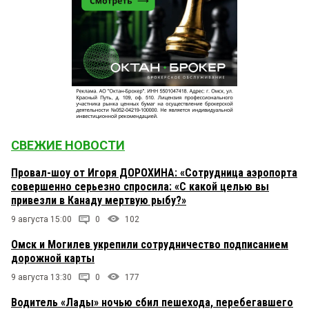
СВЕЖИЕ НОВОСТИ
Провал-шоу от Игоря ДОРОХИНА: «Сотрудница аэропорта
совершенно серьезно спросила: «С какой целью вы
привезли в Канаду мертвую рыбу?»
9 августа 15:00
0
102
Омск и Могилев укрепили сотрудничество подписанием
дорожной карты
9 августа 13:30
0
177
Водитель «Лады» ночью сбил пешехода, перебегавшего