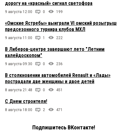
дорогу на «красный» сигнал светофора
9 августа 12:00
0
199
«Омские Ястребы» выиграли VI омский розыгрыш
предсезонного турнира клубов МХЛ
9 августа 11:00
1
222
В Либеров-центре завершают лето "Летним
калейдоскопом"
9 августа 09:30
0
236
В столкновении автомобилей Renault и «Лады»
пострадали две женщины и двое детей
8 августа 21:48
0
451
С Днем строителя!
8 августа 18:00
2
471
Подпишитесь ВКонтакте!