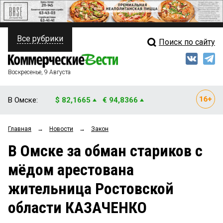
Все рубрики
Поиск по сайту
ПОЛИТИКА
Свежий выпуск
Медиа
ФИНАНСЫ
Воскресенье, 9 Августа
Кто есть кто
НЕДВИЖИМОСТЬ
В Омске:
$ 82,1665
€ 94,8366
Интервью
БИЗНЕС
Главная
→
Новости
→
Закон
Мнения
ОБЩЕСТВО
В Омске за обман стариков с
Рейтинги
ЗАКОН
мёдом арестована
Блоги
НОВОСТИ КОМПАНИЙ
жительница Ростовской
Архив
ПРОИСШЕСТВИЯ
области КАЗАЧЕНКО