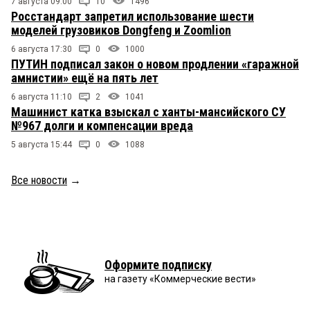
7 августа 09:00
10
1496
Росстандарт запретил использование шести
моделей грузовиков Dongfeng и Zoomlion
6 августа 17:30
0
1000
ПУТИН подписал закон о новом продлении «гаражной
амнистии» ещё на пять лет
6 августа 11:10
2
1041
Машинист катка взыскал с ханты-мансийского СУ
№967 долги и компенсации вреда
5 августа 15:44
0
1088
Все новости
→
Оформите подписку
на газету «Коммерческие вести»