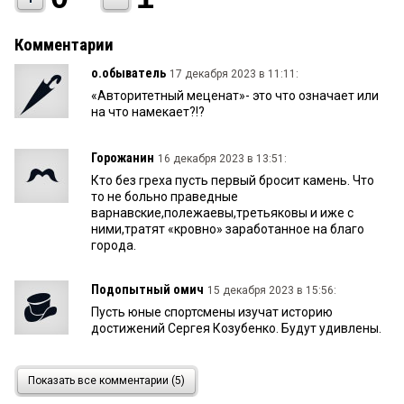
Комментарии
о.обыватель
17 декабря 2023 в 11:11:
«Авторитетный меценат»- это что означает или
на что намекает?!?
Горожанин
16 декабря 2023 в 13:51:
Кто без греха пусть первый бросит камень. Что
то не больно праведные
варнавские,полежаевы,третьяковы и иже с
ними,тратят «кровно» заработанное на благо
города.
Подопытный омич
15 декабря 2023 в 15:56:
Пусть юные спортсмены изучат историю
достижений Сергея Козубенко. Будут удивлены.
м
15 декабря 2023 в 10:08:
Показать все комментарии (5)
не похож...Сразу «ваять» в галерею и друга