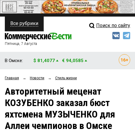
Все рубрики
Поиск по сайту
ПОЛИТИКА
Свежий выпуск
Медиа
ФИНАНСЫ
Пятница, 7 Августа
Кто есть кто
НЕДВИЖИМОСТЬ
В Омске:
$ 81,4077
€ 94,0585
Интервью
БИЗНЕС
Главная
→
Новости
→
Стиль жизни
Мнения
ОБЩЕСТВО
Авторитетный меценат
Рейтинги
ЗАКОН
КОЗУБЕНКО заказал бюст
Блоги
НОВОСТИ КОМПАНИЙ
яхтсмена МУЗЫЧЕНКО для
Архив
ПРОИСШЕСТВИЯ
Аллеи чемпионов в Омске
СТИЛЬ ЖИЗНИ