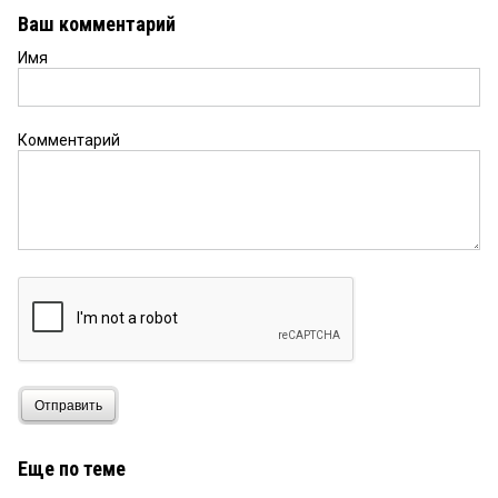
Шелеста...
Ваш комментарий
Имя
lord
14 декабря 2023 в 22:58:
Козубен должен был еще в тюрьме сидеть с 90-х
годов, а стал меценатом.
Комментарий
Отправить
Еще по теме