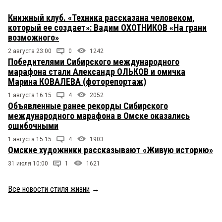
Книжный клуб. «Техника рассказана человеком,
который ее создает»: Вадим ОХОТНИКОВ «На грани
возможного»
2 августа 23:00
0
1242
Победителями Сибирского международного
марафона стали Александр ОЛЬКОВ и омичка
Марина КОВАЛЕВА (фоторепортаж)
1 августа 16:15
4
2052
Объявленные ранее рекорды Сибирского
международного марафона в Омске оказались
ошибочными
1 августа 15:15
4
1903
Омские художники рассказывают «Живую историю»
31 июля 10:00
1
1621
Все новости стиля жизни
→