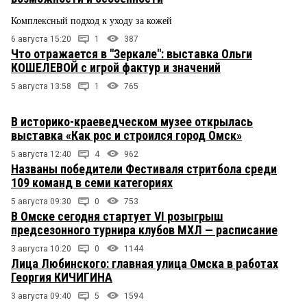
Комплексный подход к уходу за кожей
6 августа 15:20
1
387
Что отражается в "Зеркале": выставка Ольги
КОШЕЛЕВОЙ с игрой фактур и значений
5 августа 13:58
1
765
В историко-краеведческом музее открылась
выставка «Как рос и строился город Омск»
5 августа 12:40
4
962
Названы победители Фестиваля стритбола среди
109 команд в семи категориях
5 августа 09:30
0
753
В Омске сегодня стартует VI розыгрыш
предсезонного турнира клубов МХЛ — расписание
3 августа 10:20
0
1144
Лица Любинского: главная улица Омска в работах
Георгия КИЧИГИНА
3 августа 09:40
5
1594