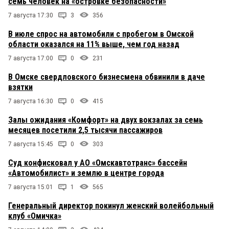
семь человек на «островке безопасности»
7 августа 17:30
3
356
В июле спрос на автомобили с пробегом в Омской
области оказался на 11% выше, чем год назад
7 августа 17:00
0
231
В Омске свердловского бизнесмена обвинили в даче
взятки
7 августа 16:30
0
415
Залы ожидания «Комфорт» на двух вокзалах за семь
месяцев посетили 2,5 тысячи пассажиров
7 августа 15:45
0
303
Суд конфисковал у АО «Омскавтотранс» бассейн
«Автомобилист» и землю в центре города
7 августа 15:01
1
565
Генеральный директор покинул женский волейбольный
клуб «Омичка»