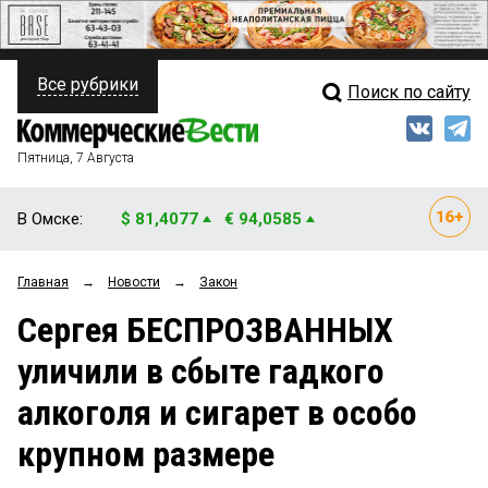
Все рубрики
Поиск по сайту
ПОЛИТИКА
Свежий выпуск
Медиа
ФИНАНСЫ
Пятница, 7 Августа
Кто есть кто
НЕДВИЖИМОСТЬ
В Омске:
$ 81,4077
€ 94,0585
Интервью
БИЗНЕС
Главная
→
Новости
→
Закон
Мнения
ОБЩЕСТВО
Сергея БЕСПРОЗВАННЫХ
Рейтинги
ЗАКОН
уличили в сбыте гадкого
Блоги
НОВОСТИ КОМПАНИЙ
алкоголя и сигарет в особо
Архив
ПРОИСШЕСТВИЯ
крупном размере