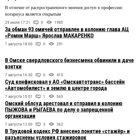
В отличие от распространенного мнения доступ в профессию
нотариуса является открытым
29 июля 17:21
0
1985
За обман 93 омичей отправлен в колонию глава АЦ
«Ромни Марш» Ярослав МАКАРЕНКО
7 августа 18:00
0
291
В Омске свердловского бизнесмена обвинили в даче
взятки
7 августа 16:30
0
415
Суд конфисковал у АО «Омскавтотранс» бассейн
«Автомобилист» и землю в центре города
7 августа 15:01
1
565
Омский облсуд арестовал и отправил в колонию
ПЫЖОВА и РЫГАЕВА по делу о запрещенной
организации
7 августа 12:00
3
362
В Трудовой кодекс РФ внесено понятие «стажёр» и
разъяснены условия стажировок