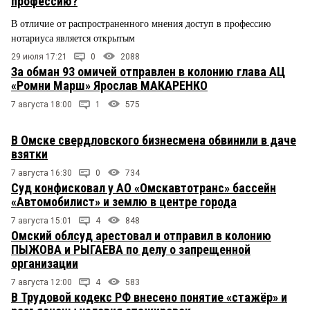
профессию?
В отличие от распространенного мнения доступ в профессию
нотариуса является открытым
29 июля 17:21
0
2088
За обман 93 омичей отправлен в колонию глава АЦ
«Ромни Марш» Ярослав МАКАРЕНКО
7 августа 18:00
1
575
В Омске свердловского бизнесмена обвинили в даче
взятки
7 августа 16:30
0
734
Суд конфисковал у АО «Омскавтотранс» бассейн
«Автомобилист» и землю в центре города
7 августа 15:01
4
848
Омский облсуд арестовал и отправил в колонию
ПЫЖОВА и РЫГАЕВА по делу о запрещенной
организации
7 августа 12:00
4
583
В Трудовой кодекс РФ внесено понятие «стажёр» и