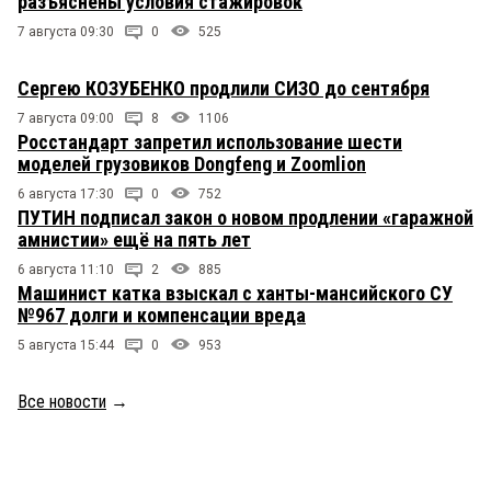
разъяснены условия стажировок
7 августа 09:30
0
525
Сергею КОЗУБЕНКО продлили СИЗО до сентября
7 августа 09:00
8
1106
Росстандарт запретил использование шести
моделей грузовиков Dongfeng и Zoomlion
6 августа 17:30
0
752
ПУТИН подписал закон о новом продлении «гаражной
амнистии» ещё на пять лет
6 августа 11:10
2
885
Машинист катка взыскал с ханты-мансийского СУ
№967 долги и компенсации вреда
5 августа 15:44
0
953
Все новости
→