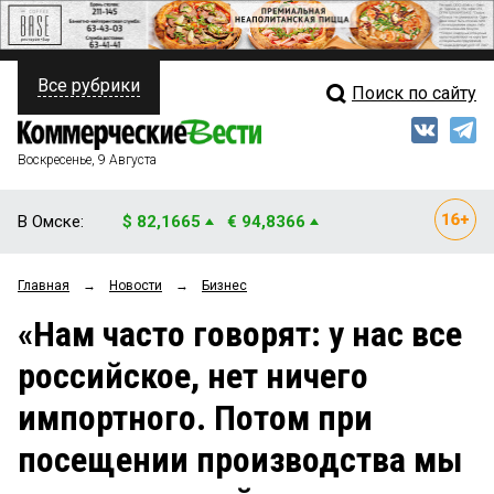
Все рубрики
Поиск по сайту
ПОЛИТИКА
Свежий выпуск
Медиа
ФИНАНСЫ
Воскресенье, 9 Августа
Кто есть кто
НЕДВИЖИМОСТЬ
В Омске:
$ 82,1665
€ 94,8366
Интервью
БИЗНЕС
Главная
→
Новости
→
Бизнес
Мнения
ОБЩЕСТВО
«Нам часто говорят: у нас все
Рейтинги
ЗАКОН
российское, нет ничего
Блоги
НОВОСТИ КОМПАНИЙ
импортного. Потом при
Архив
ПРОИСШЕСТВИЯ
посещении производства мы