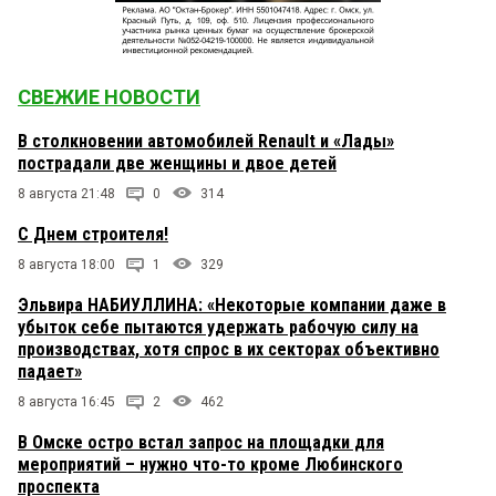
СВЕЖИЕ НОВОСТИ
В столкновении автомобилей Renault и «Лады»
пострадали две женщины и двое детей
8 августа 21:48
0
314
С Днем строителя!
8 августа 18:00
1
329
Эльвира НАБИУЛЛИНА: «Некоторые компании даже в
убыток себе пытаются удержать рабочую силу на
производствах, хотя спрос в их секторах объективно
падает»
8 августа 16:45
2
462
В Омске остро встал запрос на площадки для
мероприятий – нужно что-то кроме Любинского
проспекта