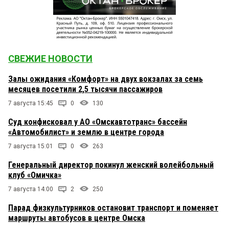
СВЕЖИЕ НОВОСТИ
Залы ожидания «Комфорт» на двух вокзалах за семь
месяцев посетили 2,5 тысячи пассажиров
7 августа 15:45
0
130
Суд конфисковал у АО «Омскавтотранс» бассейн
«Автомобилист» и землю в центре города
7 августа 15:01
0
263
Генеральный директор покинул женский волейбольный
клуб «Омичка»
7 августа 14:00
2
250
Парад физкультурников остановит транспорт и поменяет
маршруты автобусов в центре Омска