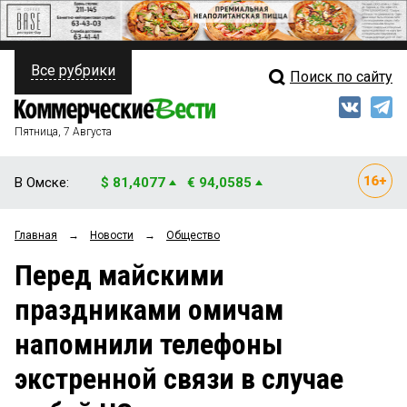
Все рубрики
Поиск по сайту
ПОЛИТИКА
Свежий выпуск
Медиа
ФИНАНСЫ
Пятница, 7 Августа
Кто есть кто
НЕДВИЖИМОСТЬ
В Омске:
$ 81,4077
€ 94,0585
Интервью
БИЗНЕС
Главная
→
Новости
→
Общество
Мнения
ОБЩЕСТВО
Перед майскими
Рейтинги
ЗАКОН
праздниками омичам
Блоги
НОВОСТИ КОМПАНИЙ
напомнили телефоны
Архив
ПРОИСШЕСТВИЯ
экстренной связи в случае