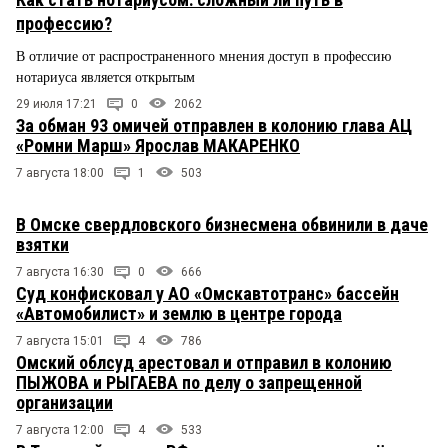
профессию?
В отличие от распространенного мнения доступ в профессию
нотариуса является открытым
29 июля 17:21
0
2062
За обман 93 омичей отправлен в колонию глава АЦ
«Ромни Марш» Ярослав МАКАРЕНКО
7 августа 18:00
1
503
В Омске свердловского бизнесмена обвинили в даче
взятки
7 августа 16:30
0
666
Суд конфисковал у АО «Омскавтотранс» бассейн
«Автомобилист» и землю в центре города
7 августа 15:01
4
786
Омский облсуд арестовал и отправил в колонию
ПЫЖОВА и РЫГАЕВА по делу о запрещенной
организации
7 августа 12:00
4
533