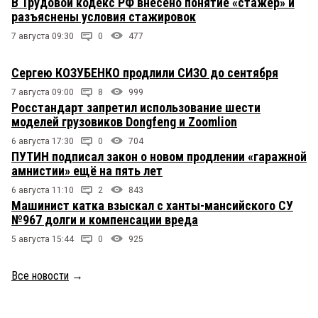
В Трудовой кодекс РФ внесено понятие «стажёр» и
разъяснены условия стажировок
7 августа 09:30
0
477
Сергею КОЗУБЕНКО продлили СИЗО до сентября
7 августа 09:00
8
999
Росстандарт запретил использование шести
моделей грузовиков Dongfeng и Zoomlion
6 августа 17:30
0
704
ПУТИН подписал закон о новом продлении «гаражной
амнистии» ещё на пять лет
6 августа 11:10
2
843
Машинист катка взыскал с ханты-мансийского СУ
№967 долги и компенсации вреда
5 августа 15:44
0
925
Все новости
→