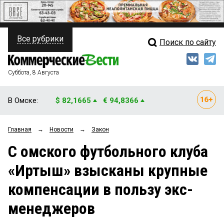
Все рубрики
Поиск по сайту
ПОЛИТИКА
Свежий выпуск
Медиа
ФИНАНСЫ
Суббота, 8 Августа
Кто есть кто
НЕДВИЖИМОСТЬ
В Омске:
$ 82,1665
€ 94,8366
Интервью
БИЗНЕС
Главная
→
Новости
→
Закон
Мнения
ОБЩЕСТВО
С омского футбольного клуба
Рейтинги
ЗАКОН
«Иртыш» взысканы крупные
Блоги
НОВОСТИ КОМПАНИЙ
компенсации в пользу экс-
Архив
ПРОИСШЕСТВИЯ
менеджеров