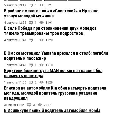
5 августа 13:19
0
812
В районе омского пляжа «Советский» в Иртыше
утонул молодой мужчина
4 августа 12:52
1
1191
В селе Победа при столкновении двух мопедов
тяжело травмированы трое подростков
4 августа 11:41
0
1120
В Омске мотоцикл Yamaha врезался в столб: погибли
водитель и пассажир
1 августа 14:45
1
1918
Водитель большегруза MAN ночью на трассе сбил
насмерть пешехода
1 августа 11:00
2
1629
Епископ на автомобиле Kia сбил насмерть водителя
мопеда, молодой водитель грузовика раздавил
квадроцикл
31 июля 11:45
3
2747
В Исилькуле пьяный водитель автомобиля Honda