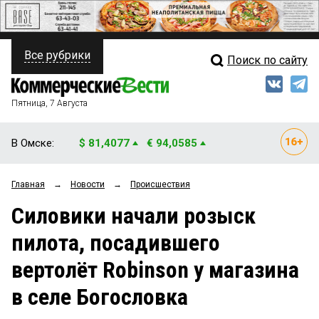
Все рубрики
Поиск по сайту
ПОЛИТИКА
Свежий выпуск
Медиа
ФИНАНСЫ
Пятница, 7 Августа
Кто есть кто
НЕДВИЖИМОСТЬ
В Омске:
$ 81,4077
€ 94,0585
Интервью
БИЗНЕС
Главная
→
Новости
→
Происшествия
Мнения
ОБЩЕСТВО
Силовики начали розыск
Рейтинги
ЗАКОН
пилота, посадившего
Блоги
НОВОСТИ КОМПАНИЙ
вертолёт Robinson у магазина
Архив
ПРОИСШЕСТВИЯ
в селе Богословка