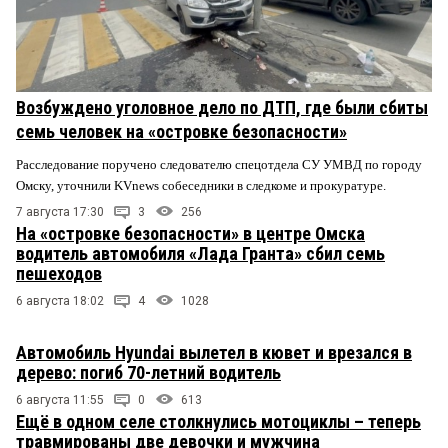
Возбуждено уголовное дело по ДТП, где были сбиты
семь человек на «островке безопасности»
Расследование поручено следователю спецотдела СУ УМВД по городу
Омску, уточнили KVnews собеседники в следкоме и прокуратуре.
7 августа 17:30
3
256
На «островке безопасности» в центре Омска
водитель автомобиля «Лада Гранта» сбил семь
пешеходов
6 августа 18:02
4
1028
Автомобиль Hyundai вылетел в кювет и врезался в
дерево: погиб 70-летний водитель
6 августа 11:55
0
613
Ещё в одном селе столкнулись мотоциклы – теперь
травмированы две девочки и мужчина