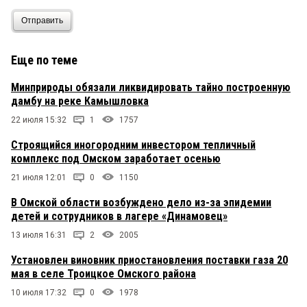
Отправить
Еще по теме
Минприроды обязали ликвидировать тайно построенную
дамбу на реке Камышловка
22 июля 15:32
1
1757
Строящийся иногородним инвестором тепличный
комплекс под Омском заработает осенью
21 июля 12:01
0
1150
В Омской области возбуждено дело из-за эпидемии
детей и сотрудников в лагере «Динамовец»
13 июля 16:31
2
2005
Установлен виновник приостановления поставки газа 20
мая в селе Троицкое Омского района
10 июля 17:32
0
1978